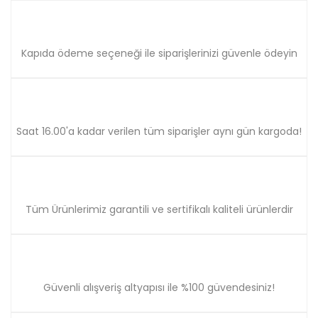
Ürün fiyatı diğer sitelerden daha pahalı.
Bu ürüne benzer farklı alternatifler olmalı.
Kapıda ödeme seçeneği ile siparişlerinizi güvenle ödeyin
Gönder
Saat 16.00'a kadar verilen tüm siparişler aynı gün kargoda!
Tüm Ürünlerimiz garantili ve sertifikalı kaliteli ürünlerdir
Güvenli alışveriş altyapısı ile %100 güvendesiniz!