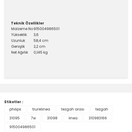
Teknik Özellikler
Malzeme No
915004986501
Yükseklik
3,6
Uzunluk
58,4 cm
Genişlik
2,2 cm
Net Ağırlık
0,145 kg
Bu ürünün fiyat bilgisi, resim, ürün açıklamalarında ve
diğer konularda yetersiz gördüğünüz noktaları öneri
Bu ürüne ilk yorumu siz yapın!
formunu kullanarak tarafımıza iletebilirsiniz.
Görüş ve önerileriniz için teşekkür ederiz.
Etiketler :
Yorum Yaz
phılıps
trunklinea
tezgah arası
tezgah
Ürün resmi kalitesiz, bozuk veya görüntülenemiyor.
31095
Ürün açıklamasında eksik bilgiler bulunuyor.
7w
31098
linea
310983166
Ürün bilgilerinde hatalar bulunuyor.
915004986501