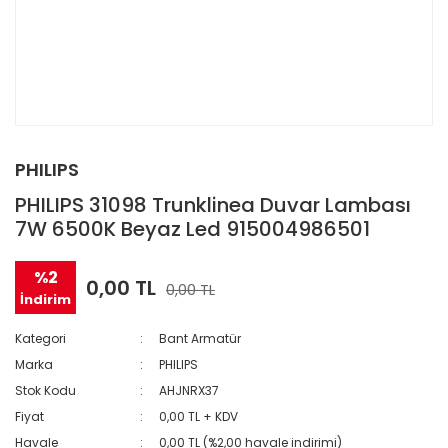
PHILIPS
PHILIPS 31098 Trunklinea Duvar Lambası
7W 6500K Beyaz Led 915004986501
%2
0,00 TL
0,00 TL
İndirim
Kategori
Bant Armatür
Marka
PHILIPS
Stok Kodu
AHJNRX37
Fiyat
0,00 TL + KDV
Havale
0,00 TL (%2,00 havale indirimi)