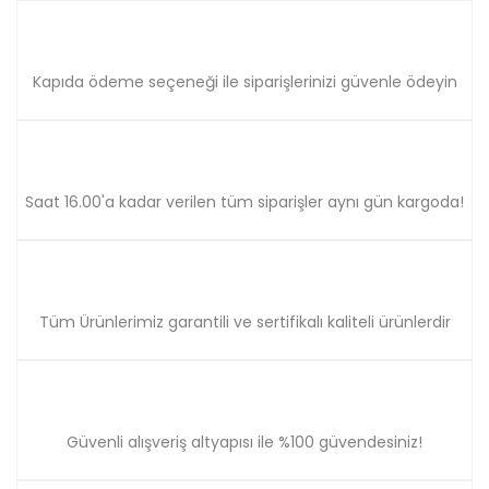
Ürün fiyatı diğer sitelerden daha pahalı.
Bu ürüne benzer farklı alternatifler olmalı.
Kapıda ödeme seçeneği ile siparişlerinizi güvenle ödeyin
Gönder
Saat 16.00'a kadar verilen tüm siparişler aynı gün kargoda!
Tüm Ürünlerimiz garantili ve sertifikalı kaliteli ürünlerdir
Güvenli alışveriş altyapısı ile %100 güvendesiniz!