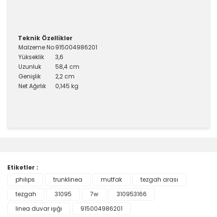
Teknik Özellikler
Malzeme No
915004986201
Yükseklik
3,6
Uzunluk
58,4 cm
Genişlik
2,2 cm
Net Ağırlık
0,145 kg
Bu ürünün fiyat bilgisi, resim, ürün açıklamalarında ve
diğer konularda yetersiz gördüğünüz noktaları öneri
Bu ürüne ilk yorumu siz yapın!
formunu kullanarak tarafımıza iletebilirsiniz.
Görüş ve önerileriniz için teşekkür ederiz.
Etiketler :
Yorum Yaz
phılıps
trunklinea
mutfak
tezgah arası
Ürün resmi kalitesiz, bozuk veya görüntülenemiyor.
tezgah
Ürün açıklamasında eksik bilgiler bulunuyor.
31095
7w
310953166
Ürün bilgilerinde hatalar bulunuyor.
linea duvar ışığı
915004986201