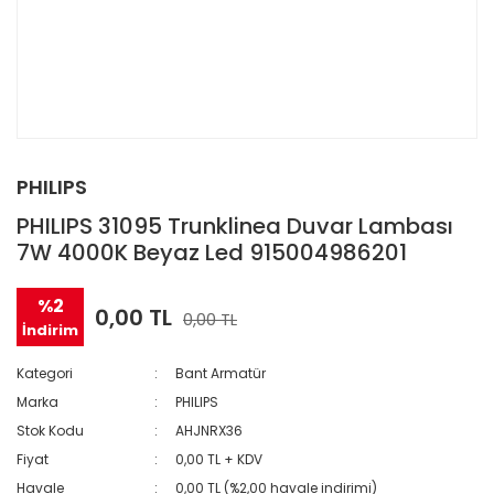
PHILIPS
PHILIPS 31095 Trunklinea Duvar Lambası
7W 4000K Beyaz Led 915004986201
%2
0,00 TL
0,00 TL
İndirim
Kategori
Bant Armatür
Marka
PHILIPS
Stok Kodu
AHJNRX36
Fiyat
0,00 TL + KDV
Havale
0,00 TL (%2,00 havale indirimi)