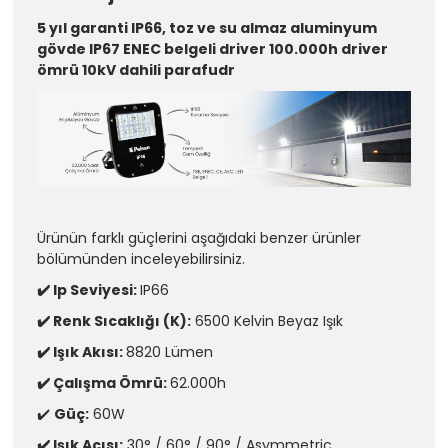
5 yıl garanti IP66, toz ve su almaz aluminyum
gövde IP67 ENEC belgeli driver 100.000h driver
ömrü 10kV dahili parafudr
Ürünün farklı güçlerini aşağıdaki benzer ürünler
bölümünden inceleyebilirsiniz.
✔️ Ip Seviyesi:
IP66
✔️ Renk Sıcaklığı (K):
6500 Kelvin Beyaz Işık
✔️ Işık Akısı:
8820 Lümen
✔️ Çalışma Ömrü:
62.000h
✔️
Güç:
60W
✔️ Işık Açısı:
30° / 60° / 90° / Asymmetric