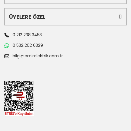
ÜYELERE ÖZEL
0 212 238 3453
0 532 202 6329
bilgi@emirelektrik.com.tr