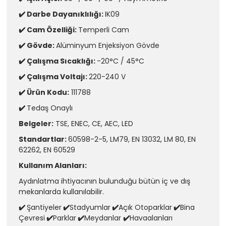
✔️ Darbe Dayanıklılığı:
IK09
✔️ Cam Özelliği:
Temperli Cam
✔️ Gövde:
Alüminyum Enjeksiyon Gövde
✔️ Çalışma Sıcaklığı:
-20°C / 45°C
✔️ Çalışma Voltajı:
220-240 V
✔️ Ürün Kodu:
111788
✔️
Tedaş Onaylı
Belgeler:
TSE, ENEC, CE, AEC, LED
Standartlar:
60598-2-5, LM79, EN 13032, LM 80, EN
62262, EN 60529
Kullanım Alanları:
Aydınlatma ihtiyacının bulunduğu bütün iç ve dış
mekanlarda kullanılabilir.
✔️
Şantiyeler
✔️
Stadyumlar
✔️
Açık Otoparklar
✔️
Bina
Çevresi
✔️
Parklar
✔️
Meydanlar
✔️
Havaalanları