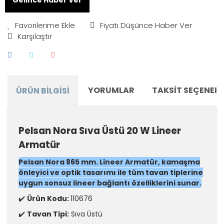
Fiyatı Düşünce Haber Ver
Karşılaştır
YORUMLAR
TAKSIT SEÇENEKL
ÜRÜN BILGISI
Pelsan Nora Sıva Üstü 20 W Lineer
Armatür
Pelsan Nora 865 mm. Lineer Armatür, kamaşma
önleyici ve optik tasarımı ile tüm tavan tiplerine
uygun sonsuz lineer bağlantı özelliklerini sunar.
✔️
Ürün Kodu:
110676
✔️
Tavan Tipi:
Sıva Üstü