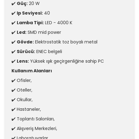
✔️
Güç:
20 W
✔️
Ip Seviyesi:
40
✔️
Lamba Tipi:
LED - 4000 K
✔️
Led:
SMD mid power
✔️
Gövde:
Elektrostatik toz boyalı metal
✔️
Sürücü:
ENEC belgeli
✔️
Lens:
Yüksek ışık geçirgenliğine sahip PC
Kullanım Alanları
✔️ Ofisler,
✔️ Oteller,
✔️ Okullar,
✔️ Hastaneler,
✔️ Toplantı Salonları,
✔️ Alışveriş Merkezleri,
✔️ Laboratuvarlar,