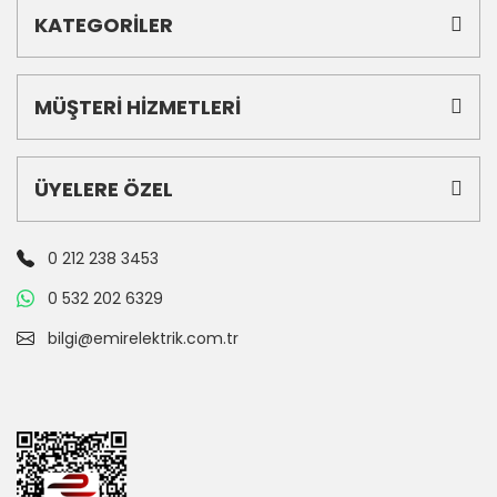
KATEGORİLER
MÜŞTERİ HİZMETLERİ
ÜYELERE ÖZEL
0 212 238 3453
0 532 202 6329
bilgi@emirelektrik.com.tr