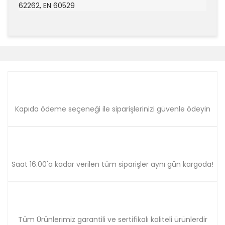
62262, EN 60529
Bu ürünün fiyat bilgisi, resim, ürün açıklamalarında ve
diğer konularda yetersiz gördüğünüz noktaları öneri
Bu ürüne ilk yorumu siz yapın!
formunu kullanarak tarafımıza iletebilirsiniz.
Görüş ve önerileriniz için teşekkür ederiz.
Yorum Yaz
Ürün resmi kalitesiz, bozuk veya görüntülenemiyor.
Ürün açıklamasında eksik bilgiler bulunuyor.
Kapıda ödeme seçeneği ile siparişlerinizi güvenle ödeyin
Ürün bilgilerinde hatalar bulunuyor.
Ürün fiyatı diğer sitelerden daha pahalı.
Bu ürüne benzer farklı alternatifler olmalı.
Saat 16.00'a kadar verilen tüm siparişler aynı gün kargoda!
Gönder
Tüm Ürünlerimiz garantili ve sertifikalı kaliteli ürünlerdir