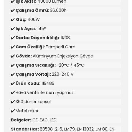
✔️ Işık Akısı:
40000 Lümen
✔️ Çalışma Ömrü:
36.000h
✔️
Güç:
4
00W
✔️ Işık Açısı:
145°
✔️ Darbe Dayanıklılığı:
IK08
✔️ Cam Özelliği:
Temperli Cam
✔️ Gövde:
Alüminyum Enjeksiyon Gövde
✔️ Çalışma Sıcaklığı:
-20°C / 45°C
✔️ Çalışma Voltajı:
220-240 V
✔️ Ürün Kodu:
115485
✔️
Hava ventili ile nem yapmaz
✔️
360 döner konsol
✔️
Metal rakor
Belgeler:
CE, EAC, LED
Standartlar:
60598-2-5, LM79, EN 13032, LM 80, EN