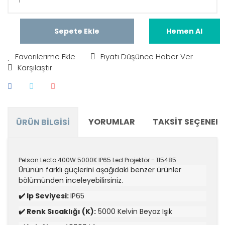
Sepete Ekle
Hemen Al
Fiyatı Düşünce Haber Ver
Karşılaştır
YORUMLAR
TAKSIT SEÇENEKL
ÜRÜN BILGISI
Pelsan Lecto 400W 5000K IP65 Led Projektör - 115485
Ürünün farklı güçlerini aşağıdaki benzer ürünler
bölümünden inceleyebilirsiniz.
✔️ Ip Seviyesi:
IP65
✔️ Renk Sıcaklığı (K):
5000 Kelvin Beyaz Işık