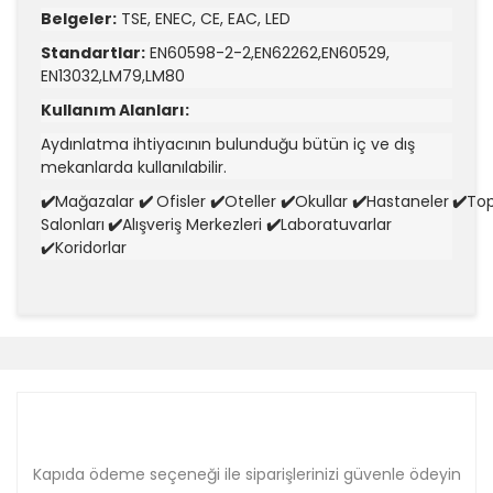
Belgeler:
TSE, ENEC,
CE, EAC, LED
Standartlar:
EN60598-2-2,EN62262,EN60529,
EN13032,LM79,LM80
Kullanım Alanları:
Aydınlatma ihtiyacının bulunduğu bütün iç ve dış
mekanlarda kullanılabilir.
✔️
Mağazalar
✔️
Ofisler
✔️
Oteller
✔️
Okullar
✔️
Hastaneler
✔️
Top
Salonları
✔️
Alışveriş Merkezleri
✔️
Laboratuvarlar
✔️Koridorlar
Bu ürünün fiyat bilgisi, resim, ürün açıklamalarında ve
diğer konularda yetersiz gördüğünüz noktaları öneri
Bu ürüne ilk yorumu siz yapın!
formunu kullanarak tarafımıza iletebilirsiniz.
Görüş ve önerileriniz için teşekkür ederiz.
Yorum Yaz
Ürün resmi kalitesiz, bozuk veya görüntülenemiyor.
Ürün açıklamasında eksik bilgiler bulunuyor.
Kapıda ödeme seçeneği ile siparişlerinizi güvenle ödeyin