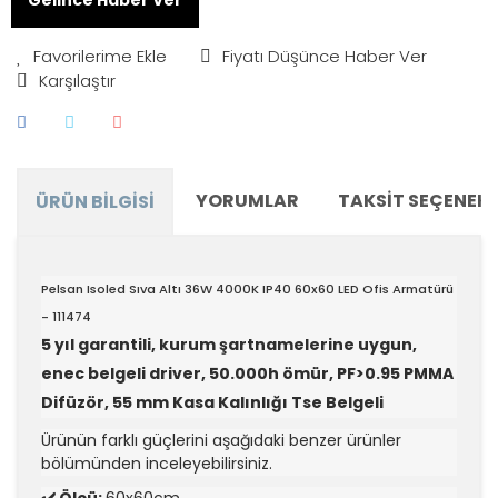
Fiyatı Düşünce Haber Ver
Karşılaştır
YORUMLAR
TAKSIT SEÇENEKL
ÜRÜN BILGISI
Pelsan Isoled Sıva Altı 36W 4000K IP40 60x60 LED Ofis Armatürü
- 111474
5 yıl garantili, kurum şartnamelerine uygun,
enec belgeli driver, 50.000h ömür, PF>0.95 PMMA
Difüzör, 55 mm Kasa Kalınlığı Tse Belgeli
Ürünün farklı güçlerini aşağıdaki benzer ürünler
bölümünden inceleyebilirsiniz.