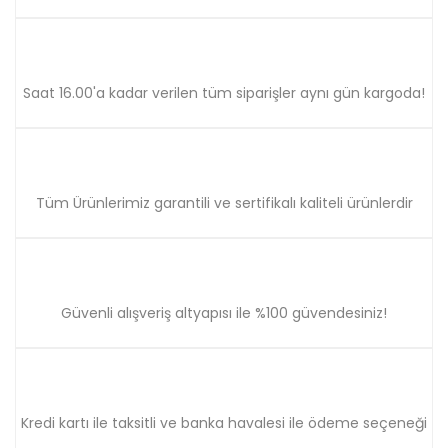
Ürün bilgilerinde hatalar bulunuyor.
Ürün fiyatı diğer sitelerden daha pahalı.
Bu ürüne benzer farklı alternatifler olmalı.
Saat 16.00'a kadar verilen tüm siparişler aynı gün kargoda!
Gönder
Tüm Ürünlerimiz garantili ve sertifikalı kaliteli ürünlerdir
Güvenli alışveriş altyapısı ile %100 güvendesiniz!
Kredi kartı ile taksitli ve banka havalesi ile ödeme seçeneği