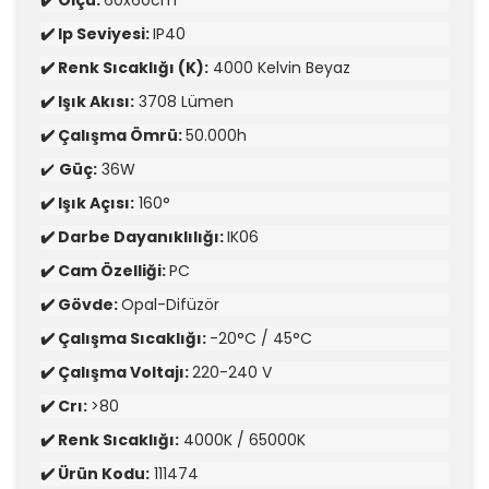
✔️ Ölçü:
60x60cm
✔️ Ip Seviyesi:
IP40
✔️ Renk Sıcaklığı (K):
4000 Kelvin Beyaz
✔️ Işık Akısı:
3708 Lümen
✔️ Çalışma Ömrü:
50.000h
✔️
Güç:
36W
✔️ Işık Açısı:
160°
✔️ Darbe Dayanıklılığı:
IK06
✔️ Cam Özelliği:
PC
✔️ Gövde:
Opal-Difüzör
✔️ Çalışma Sıcaklığı:
-20°C / 45°C
✔️ Çalışma Voltajı:
220-240 V
✔️ Crı:
>80
✔️ Renk Sıcaklığı:
4000K / 65000K
✔️ Ürün Kodu:
111474