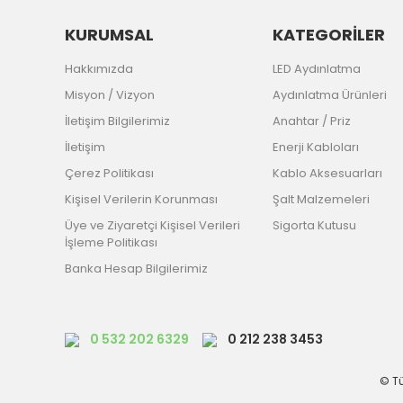
KURUMSAL
KATEGORİLER
Hakkımızda
LED Aydınlatma
Misyon / Vizyon
Aydınlatma Ürünleri
İletişim Bilgilerimiz
Anahtar / Priz
İletişim
Enerji Kabloları
Çerez Politikası
Kablo Aksesuarları
Kişisel Verilerin Korunması
Şalt Malzemeleri
Üye ve Ziyaretçi Kişisel Verileri
Sigorta Kutusu
İşleme Politikası
Banka Hesap Bilgilerimiz
0 532 202 6329
0 212 238 3453
© Tü