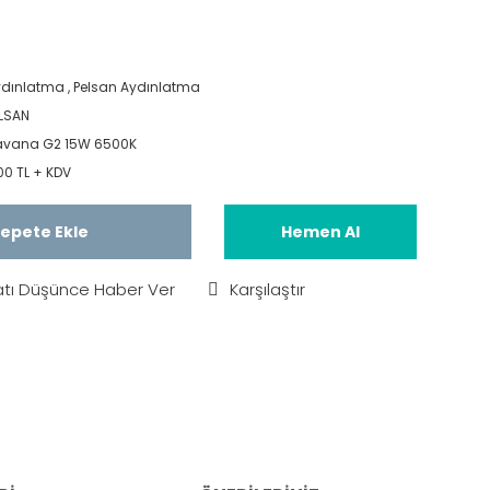
ydınlatma
,
Pelsan Aydınlatma
LSAN
avana G2 15W 6500K
00 TL + KDV
epete Ekle
Hemen Al
atı Düşünce Haber Ver
Karşılaştır