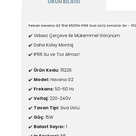
ÜRÜN BILGISI
Pelsan Havana G2 15W 6500K IP66 Sıva Üstü Armatür Gri - 111
✔️ Vidasız Çerçeve ile Mükemmel Görünüm
✔️ Daha Kolay Montaj
✔️ IP66 Su ve Toz Almaz!
✔️
Ürün Kodu:
111226
✔️
Model:
Havana G2
✔️
Frekans:
50-60 Hz
✔️
Voltaj:
220-240V
✔️
Tavan Tipi:
Sıva Üstü
✔️
Güç:
15W
✔️
Balast Sayısı:
1
✔️
Ip Seviyesi:
66