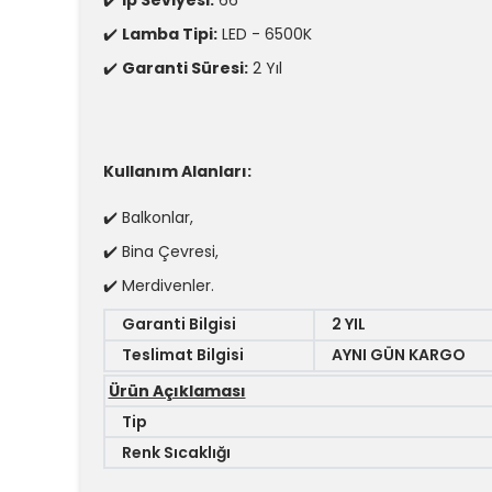
✔️
Lamba Tipi:
LED - 6500K
✔️
Garanti Süresi:
2 Yıl
Kullanım Alanları:
✔️ Balkonlar,
✔️ Bina Çevresi,
✔️ Merdivenler.
Garanti Bilgisi
2 YIL
Teslimat Bilgisi
AYNI GÜN KARGO
Ürün Açıklaması
Tip
Renk Sıcaklığı