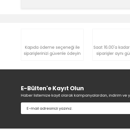
Bu ürünün fiyat bilgisi, resim, ürün açıklamalarında v
Görüş ve önerileriniz için teşekkür ederiz.
Ürün resmi kalitesiz, bozuk veya görüntülenemiyor.
Ürün açıklamasında eksik bilgiler bulunuyor.
Ürün bilgilerinde hatalar bulunuyor.
Kapıda ödeme seçeneği ile
Saat 16.00'a kadar
siparişlerinizi güvenle ödeyin
siparişler aynı g
Ürün fiyatı diğer sitelerden daha pahalı.
Bu ürüne benzer farklı alternatifler olmalı.
E-Bülten'e Kayıt Olun
Haber listemize kayıt olarak kampanyalardan, indirim ve yen