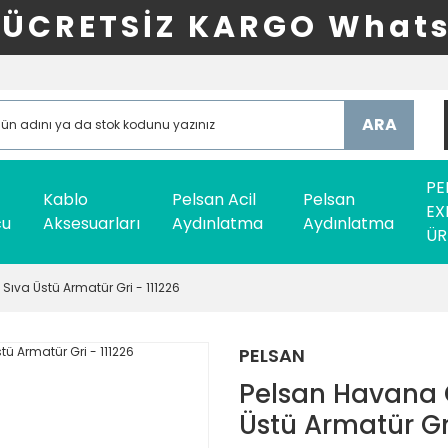
ÜCRETSİZ KARGO Whats
ARA
PE
Kablo
Pelsan Acil
Pelsan
EX
cu
Aksesuarları
Aydınlatma
Aydınlatma
ÜR
ıva Üstü Armatür Gri - 111226
PELSAN
Pelsan Havana 
Üstü Armatür Gri