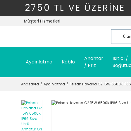
2750 TL VE ÜZERİNE
Müşteri Hizmetleri
Anahtar
Isıtıcı /
Aydınlatma
Kablo
/ Priz
Soğutu
Anasayfa
Aydınlatma
Pelsan Havana G2 15W 6500K IP66 S