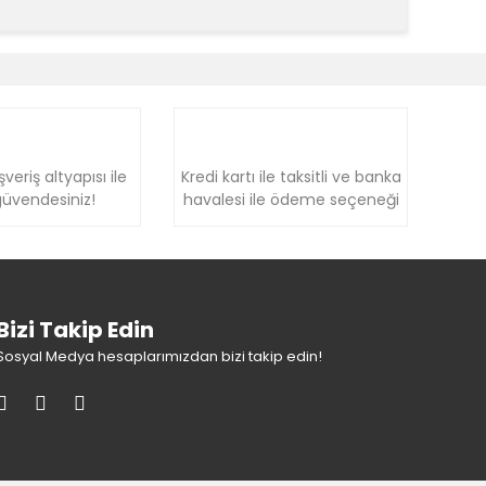
k tarafımıza iletebilirsiniz.
şveriş altyapısı ile
Kredi kartı ile taksitli ve banka
üvendesiniz!
havalesi ile ödeme seçeneği
Bizi Takip Edin
Sosyal Medya hesaplarımızdan bizi takip edin!