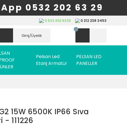
App 0532 202 63 29
0 532 202 6329
0 212 238 3453
Giriş/Üyelik
LSAN
Pelsan Led
PELSAN LED
PROOF
Etanj Armatür
PANELLER
ÜNLER
G2 15W 6500K IP66 Sıva
 - 111226