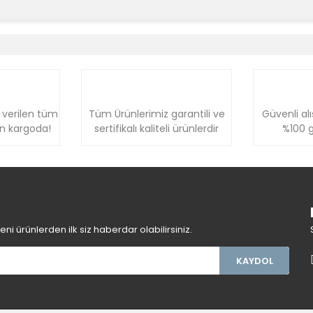
e diğer konularda yetersiz gördüğünüz noktaları öneri formunu kullanara
Bu ürüne ilk yorumu siz yapın!
Yorum Yaz
 verilen tüm
Tüm Ürünlerimiz garantili ve
Güvenli alı
ün kargoda!
sertifikalı kaliteli ürünlerdir
%100 g
i ürünlerden ilk siz haberdar olabilirsiniz.
Gönder
KAYDOL