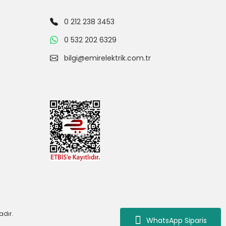
0 212 238 3453
0 532 202 6329
bilgi@emirelektrik.com.tr
adır.
WhatsApp Siparis