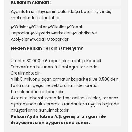
Kullanım Alanları:
Aydınlatma ihtiyacının bulunduğu bütün iç ve dış
mekanlarda kullanılabilir.
✔️
Ofisler
✔️
Oteller
✔️
Okullar
✔️
Kapalı
Depoalar
✔️
Alışveriş Merkezleri
✔️
Fabrika ve
Atölyeler
✔️
Kapalı Otoparklar
Neden Pelsan Tercih Etmeliyim?
Ürünler 30.000 m² kapalı alana sahip Kocaeli
Dilovası'nda bulunan full entegre tesisinde
üretilmektedir.
Yıllık 5 milyonu aşan armatür kapasitesi ve 3.500'den
fazla ürün çeşidi ile sektörünün lider üretici
firmalarından bir tanesidir.
Akredite laboratuvarında test edilen ürünler, tasarım
aşamasında uluslararası standartlara uygun biçimde
müşterilerine sunulmaktadır.
Pelsan Aydınlatma A.Ş. geniş ürün gamı ile
ihtiyacınıza en uygun ürünü sunar.