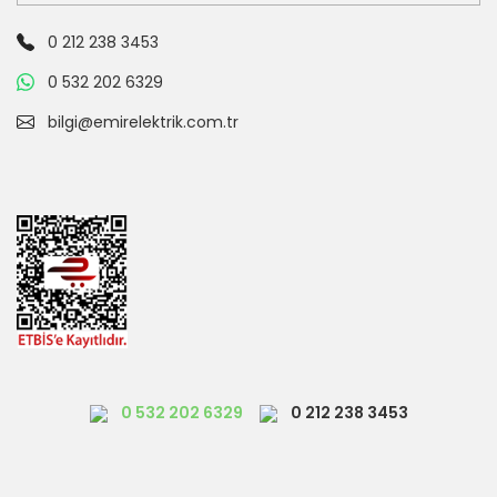
0 212 238 3453
0 532 202 6329
bilgi@emirelektrik.com.tr
0 532 202 6329
0 212 238 3453