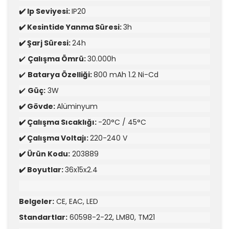
✔️ Ip Seviyesi:
IP20
✔️ Kesintide Yanma Süresi:
3h
✔️ Şarj Süresi:
24h
✔️
Çalışma Ömrü:
30.000h
✔️
Batarya Özelliği:
800 mAh 1.2 Ni-Cd
✔️
Güç:
3W
✔️ Gövde:
Alüminyum
✔️ Çalışma Sıcaklığı:
-20°C / 45°C
✔️ Çalışma Voltajı:
220-240 V
✔️ Ürün Kodu:
203889
✔️ Boyutlar:
36x15x2.4
Belgeler:
CE, EAC, LED
Standartlar:
60598-2-22, LM80, TM21