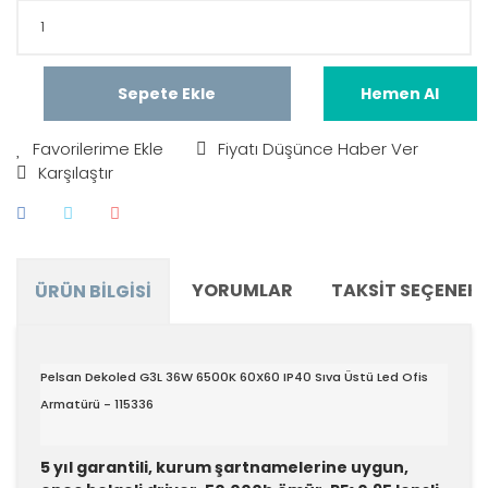
Sepete Ekle
Hemen Al
Fiyatı Düşünce Haber Ver
Karşılaştır
YORUMLAR
TAKSIT SEÇENEKL
ÜRÜN BILGISI
Pelsan Dekoled G3L 36W 6500K 60X60 IP40 Sıva Üstü Led Ofis
Armatürü - 115336
5 yıl garantili, kurum şartnamelerine uygun,