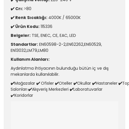
✔️ Crı:
>80
✔️ Renk Sıcaklığı:
4000K / 65000K
✔️ Ürün Kodu:
115336
Belgeler:
TSE, ENEC,
CE, EAC, LED
Standartlar:
EN60598-2-2,EN62262,EN60529,
EN13032,LM79,LM80
Kullanım Alanları:
Aydınlatma ihtiyacının bulunduğu bütün iç ve dış
mekanlarda kullanılabilir.
✔️
Mağazalar
✔️
Ofisler
✔️
Oteller
✔️
Okullar
✔️
Hastaneler
✔️
Top
Salonları
✔️
Alışveriş Merkezleri
✔️
Laboratuvarlar
✔️Koridorlar