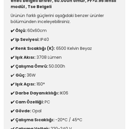
enec belgeli driver, 50.000h ömür, PF>0.95 lensli
modül , Tse Belgeli
Ürünün farklı güçlerini aşağıdaki benzer ürünler
bölümünden inceleyebilirsiniz.
✔️ Ölçü:
60x60cm
✔️ Ip Seviyesi:
IP40
✔️ Renk Sıcaklığı (K):
6500 Kelvin Beyaz
✔️ Işık Akısı:
3708 Lümen
✔️ Çalışma Ömrü:
50.000h
✔️
Güç:
36W
✔️ Işık Açısı:
160°
✔️ Darbe Dayanıklılığı:
IK06
✔️ Cam Özelliği:
PC
✔️ Gövde:
Opal
✔️ Çalışma Sıcaklığı:
-20°C / 45°C
✔️ Çalışma Voltajı:
220-240 V