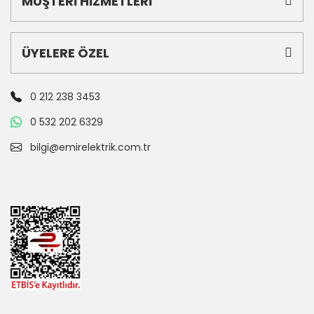
MÜŞTERİ HİZMETLERİ
ÜYELERE ÖZEL
0 212 238 3453
0 532 202 6329
bilgi@emirelektrik.com.tr