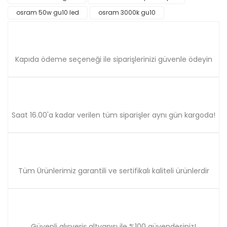
Ürün fiyatı diğer sitelerden daha pahalı.
osram 50w gu10 led
osram 3000k gu10
Bu ürüne benzer farklı alternatifler olmalı.
Kapıda ödeme seçeneği ile siparişlerinizi güvenle ödeyin
Gönder
Saat 16.00'a kadar verilen tüm siparişler aynı gün kargoda!
Tüm Ürünlerimiz garantili ve sertifikalı kaliteli ürünlerdir
Güvenli alışveriş altyapısı ile %100 güvendesiniz!