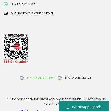
0 532 202 6329
bilgi@emirelektrik.com.tr
0 532 202 6329
0 212 238 3453
© Tüm hakları saklıdır. Kredi kartı bilgileriniz 256bit SSL sertifikası ile
korunmaktadır.
WhatsApp Siparis
Otel