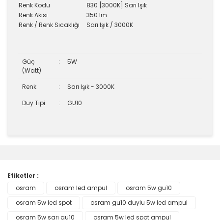
Renk Kodu
830 [3000K] Sarı Işık
Renk Akısı
350 lm
Renk / Renk Sıcaklığı
Sarı Işık / 3000K
Güç
:
5W
(Watt)
Renk
:
Sarı Işık - 3000K
Duy Tipi
:
GU10
Bu ürünün fiyat bilgisi, resim, ürün açıklamalarında ve
diğer konularda yetersiz gördüğünüz noktaları öneri
Bu ürüne ilk yorumu siz yapın!
formunu kullanarak tarafımıza iletebilirsiniz.
Görüş ve önerileriniz için teşekkür ederiz.
Etiketler :
Yorum Yaz
osram
osram led ampul
osram 5w gu10
Ürün resmi kalitesiz, bozuk veya görüntülenemiyor.
osram 5w led spot
Ürün açıklamasında eksik bilgiler bulunuyor.
osram gu10 duylu 5w led ampul
Ürün bilgilerinde hatalar bulunuyor.
osram 5w sarı gu10
osram 5w led spot ampul