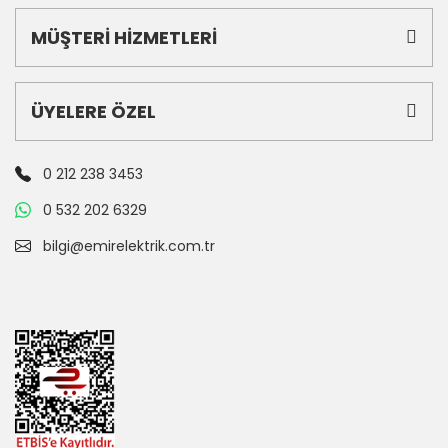
MÜŞTERİ HİZMETLERİ
ÜYELERE ÖZEL
0 212 238 3453
0 532 202 6329
bilgi@emirelektrik.com.tr