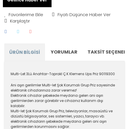
Fiyatı Düşünce Haber Ver
Karşılaştır
YORUMLAR
TAKSIT SEÇENEKL
ÜRÜN BILGISI
Multi-Let 3Lü Anahtar-Toprakl Ç.K Klemens Ups Priz 90119300
Ani aşırı gerilimler Multi-let Şok Korumalı Grup Priz sayesinde
elektronik cihazlarınıza zarar veremez!
Elektronik cihazlar şebekede meydana gelen ani aşırı
gerilimlerden zarar görebilir ve cihazınız kullanım dışı
kalabilir.
Multi-let Şok Korumalı Grup Priz, televizyonlar, masaüstü ve
dizüstü bilgisayarlar, ses sistemleri, yazıcı, tarayıcı vb.
elektronik cihazların şebekede meydana gelen ani aşırı
gerilimlerden korunmasını sağlar.