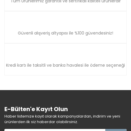
Tüm Ürünlerimiz garantili ve sertifikalı kaliteli ürünlerdir
Güvenli alışveriş altyapısı ile %100 güvendesiniz!
Kredi kartı ile taksitli ve banka havalesi ile ödeme seçeneği
E-Bülten'e Kayıt Olun
Haber listemize kayıt olarak kampanyalardan, indirim ve yeni
ürünlerden ilk siz haberdar olabilirsiniz.