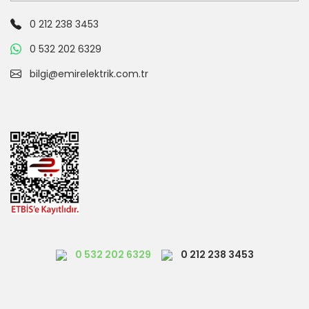
0 212 238 3453
0 532 202 6329
bilgi@emirelektrik.com.tr
0 532 202 6329
0 212 238 3453