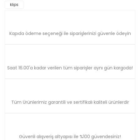
klips
Ürün açıklamasında eksik bilgiler bulunuyor.
Ürün bilgilerinde hatalar bulunuyor.
Ürün fiyatı diğer sitelerden daha pahalı.
Bu ürüne benzer farklı alternatifler olmalı.
Kapıda ödeme seçeneği ile siparişlerinizi güvenle ödeyin
Saat 16.00'a kadar verilen tüm siparişler aynı gün kargoda!
Gönder
Tüm Ürünlerimiz garantili ve sertifikalı kaliteli ürünlerdir
Güvenli alışveriş altyapısı ile %100 güvendesiniz!