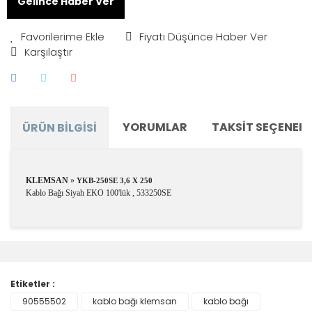
Gelince Haber Ver
Fiyatı Düşünce Haber Ver
Karşılaştır
YORUMLAR
TAKSIT SEÇENEKL
ÜRÜN BILGISI
KLEMSAN
»
YKB-250SE 3,6 X 250
Kablo Bağı Siyah EKO 100'lük , 533250SE
Bu ürünün fiyat bilgisi, resim, ürün açıklamalarında ve
diğer konularda yetersiz gördüğünüz noktaları öneri
Bu ürüne ilk yorumu siz yapın!
formunu kullanarak tarafımıza iletebilirsiniz.
Görüş ve önerileriniz için teşekkür ederiz.
Etiketler :
Yorum Yaz
90555502
kablo bağı klemsan
kablo bağı
Ürün resmi kalitesiz, bozuk veya görüntülenemiyor.