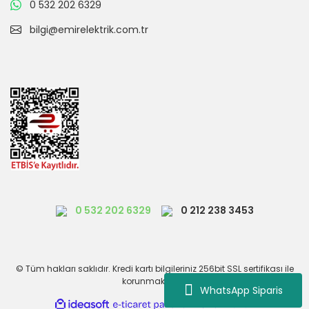
0 532 202 6329
bilgi@emirelektrik.com.tr
0 532 202 6329
0 212 238 3453
© Tüm hakları saklıdır. Kredi kartı bilgileriniz 256bit SSL sertifikası ile
korunmaktadır.
WhatsApp Siparis
Otel
ile
ideasoft
e-