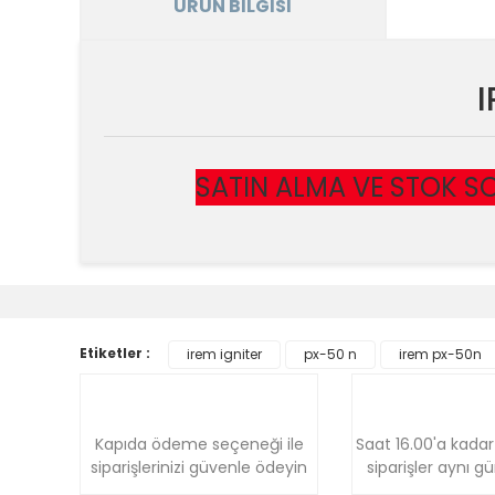
ÜRÜN BILGISI
I
SATIN ALMA VE STOK SO
Bu ürünün fiyat bilgisi, resim, ürün açıklamalarında v
Görüş ve önerileriniz için teşekkür ederiz.
Ürün resmi kalitesiz, bozuk veya görüntülenemiyor.
Etiketler :
irem igniter
px-50 n
irem px-50n
Ürün açıklamasında eksik bilgiler bulunuyor.
Ürün bilgilerinde hatalar bulunuyor.
Ürün fiyatı diğer sitelerden daha pahalı.
Kapıda ödeme seçeneği ile
Saat 16.00'a kadar
Bu ürüne benzer farklı alternatifler olmalı.
siparişlerinizi güvenle ödeyin
siparişler aynı g