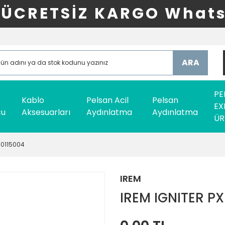
ÜCRETSİZ KARGO Whats
ARA
PE
Kablo
Pelsan Acil
Pelsan
EX
cu
Aksesuarları
Aydınlatma
Aydınlatma
ÜR
00115004
IREM
IREM IGNITER P