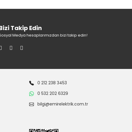
Bizi Takip Edin
Sosyal Medya hesaplarımızdan bizi takip edin!
0 212 238 3453
0 532 202 6329
bilgi@emirelektrik.com.tr