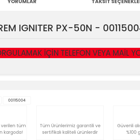
YORUMLAR
TAKSIT SEÇENEKLE
REM IGNITER PX-50N - 0011500
RGULAMAK İÇİN TELEFON VEYA MAİL YOLU
e diğer konularda yetersiz gördüğünüz noktaları öneri formunu kullanara
Bu ürüne ilk yorumu siz yapın!
00115004
Yorum Yaz
 verilen tüm
Tüm Ürünlerimiz garantili ve
Güvenli alı
ün kargoda!
sertifikalı kaliteli ürünlerdir
%100 g