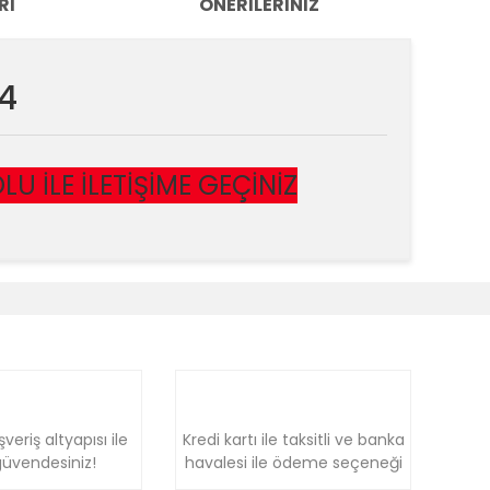
RI
ÖNERILERINIZ
4
 İLE İLETİŞİME GEÇİNİZ
k tarafımıza iletebilirsiniz.
şveriş altyapısı ile
Kredi kartı ile taksitli ve banka
üvendesiniz!
havalesi ile ödeme seçeneği