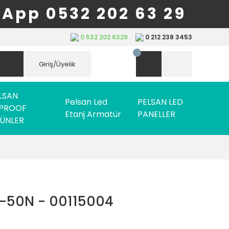
App 0532 202 63 29
0 532 202 6329
0 212 238 3453
Giriş/Üyelik
LSAN
Pelsan Led
PELSAN LED
PROOF
Etanj Armatür
PANELLER
ÜNLER
X-50N - 00115004