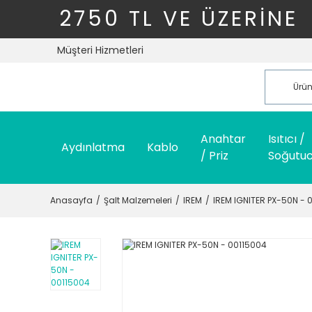
2750 TL VE ÜZERİNE
Müşteri Hizmetleri
Anahtar
Isıtıcı /
Aydınlatma
Kablo
/ Priz
Soğutu
Anasayfa
Şalt Malzemeleri
IREM
IREM IGNITER PX-50N - 