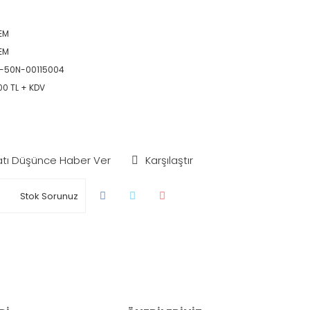
EM
EM
-50N-00115004
00 TL + KDV
atı Düşünce Haber Ver
Karşılaştır
Stok Sorunuz