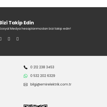
Bizi Takip Edin
Sosyal Medya hesaplarımızdan bizi takip edin!
0 212 238 3453
0 532 202 6329
bilgi@emirelektrik.com.tr