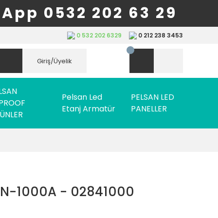
App 0532 202 63 29
0 532 202 6329
0 212 238 3453
Giriş/Üyelik
LSAN
Pelsan Led
PELSAN LED
PROOF
Etanj Armatür
PANELLER
ÜNLER
SN-1000A - 02841000