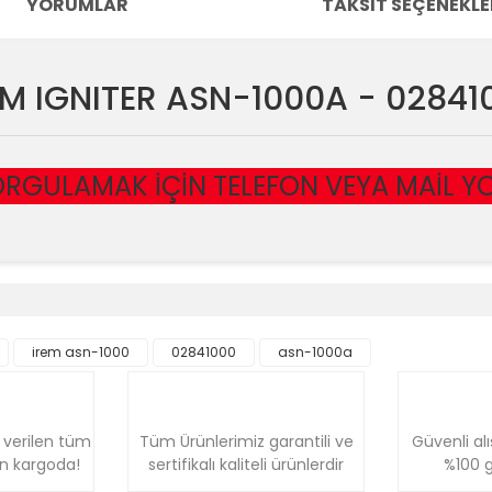
YORUMLAR
TAKSIT SEÇENEKLE
EM IGNITER ASN-1000A - 02841
RGULAMAK İÇİN TELEFON VEYA MAİL YOLU
e diğer konularda yetersiz gördüğünüz noktaları öneri formunu kullanara
Bu ürüne ilk yorumu siz yapın!
irem asn-1000
02841000
asn-1000a
Yorum Yaz
 verilen tüm
Tüm Ürünlerimiz garantili ve
Güvenli alı
ün kargoda!
sertifikalı kaliteli ürünlerdir
%100 g