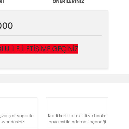
RI
ÖNERILERINIZ
000
 İLE İLETİŞİME GEÇİNİZ
k tarafımıza iletebilirsiniz.
şveriş altyapısı ile
Kredi kartı ile taksitli ve banka
üvendesiniz!
havalesi ile ödeme seçeneği