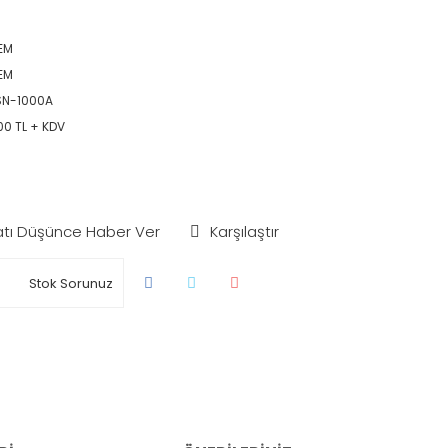
EM
EM
SN-1000A
00 TL + KDV
atı Düşünce Haber Ver
Karşılaştır
Stok Sorunuz