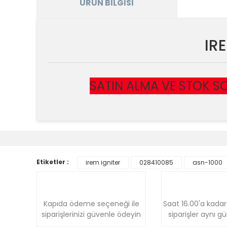
ÜRÜN BILGISI
IR
SATIN ALMA VE STOK SO
Bu ürünün fiyat bilgisi, resim, ürün açıklamalarında v
Görüş ve önerileriniz için teşekkür ederiz.
Ürün resmi kalitesiz, bozuk veya görüntülenemiyor.
Etiketler :
irem igniter
028410085
asn-1000
Ürün açıklamasında eksik bilgiler bulunuyor.
Ürün bilgilerinde hatalar bulunuyor.
Ürün fiyatı diğer sitelerden daha pahalı.
Kapıda ödeme seçeneği ile
Saat 16.00'a kadar
Bu ürüne benzer farklı alternatifler olmalı.
siparişlerinizi güvenle ödeyin
siparişler aynı g