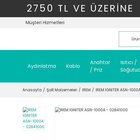
2750 TL VE ÜZERİNE
Müşteri Hizmetleri
Anahtar
Isıtıcı /
Aydınlatma
Kablo
/ Priz
Soğutu
Anasayfa
Şalt Malzemeleri
IREM
IREM IGNITER ASN-1000