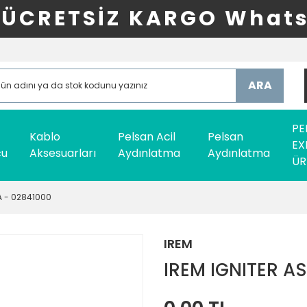
ÜCRETSİZ KARGO Whats
ARA
PE
Kablo
Pelsan Acil
Pelsan
EX
cu
Aksesuarları
Aydınlatma
Aydınlatma
ÜR
A - 02841000
IREM
IREM IGNITER A