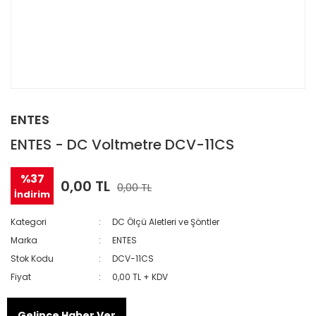
ENTES
ENTES - DC Voltmetre DCV-11CS
%37
0,00 TL
0,00 TL
İndirim
Kategori
DC Ölçü Aletleri ve Şöntler
Marka
ENTES
Stok Kodu
DCV-11CS
Fiyat
0,00 TL + KDV
Gelince Haber Ver