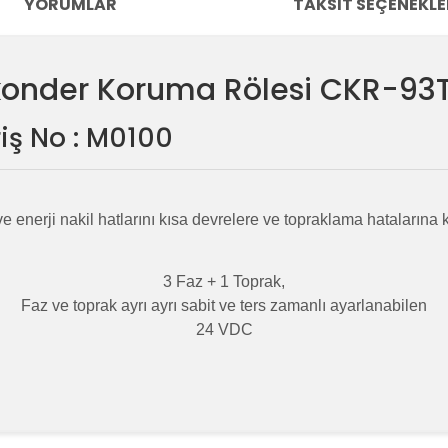
YORUMLAR
TAKSIT SEÇENEKLE
ekonder Koruma Rölesi CKR-93
iş No : M0100
 ve enerji nakil hatlarını kısa devrelere ve topraklama hatalarına 
3 Faz + 1 Toprak,
Faz ve toprak ayrı ayrı sabit ve ters zamanlı ayarlanabilen
24 VDC
e diğer konularda yetersiz gördüğünüz noktaları öneri formunu kullanara