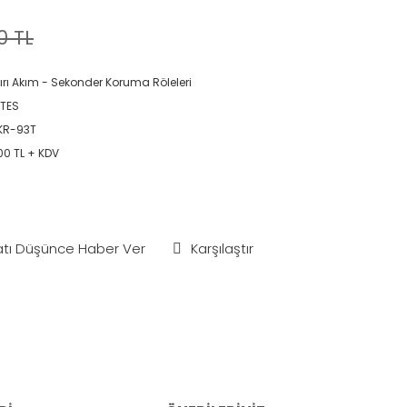
0 TL
ırı Akım - Sekonder Koruma Röleleri
TES
KR-93T
00 TL + KDV
atı Düşünce Haber Ver
Karşılaştır