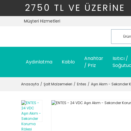
2750 TL VE ÜZERİNE
Müşteri Hizmetleri
Anahtar
Isıtıcı /
Aydınlatma
Kablo
/ Priz
Soğutu
Anasayfa
Şalt Malzemeleri
Entes
Aşırı Akım - Sekonder 