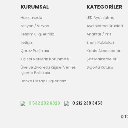
KURUMSAL
KATEGORİLER
Hakkımızda
LED Aydınlatma
Misyon / Vizyon
Aydınlatma Ürünleri
İletişim Bilgilerimiz
Anahtar / Priz
İletişim
Enerji Kabloları
Çerez Politikası
Kablo Aksesuarları
Kişisel Verilerin Korunması
Şalt Malzemeleri
Üye ve Ziyaretçi Kişisel Verileri
Sigorta Kutusu
İşleme Politikası
Banka Hesap Bilgilerimiz
0 532 202 6329
0 212 238 3453
© Tü
Otel