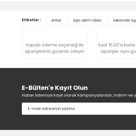
Görüş ve önerileriniz için teşekkür ederiz.
Ürün resmi kalitesiz, bozuk veya görüntülenemiyor.
Etiketler :
entes
aşırı akım rölesi
sekonder aşı
Ürün açıklamasında eksik bilgiler bulunuyor.
Ürün bilgilerinde hatalar bulunuyor.
Ürün fiyatı diğer sitelerden daha pahalı.
Kapıda ödeme seçeneği ile
Saat 16.00'a kadar
Bu ürüne benzer farklı alternatifler olmalı.
siparişlerinizi güvenle ödeyin
siparişler aynı g
E-Bülten'e Kayıt Olun
Haber listemize kayıt olarak kampanyalardan, indirim ve yen