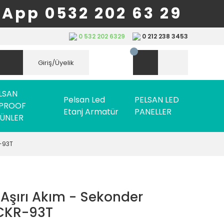
App 0532 202 63 29
0 532 202 6329
0 212 238 3453
Giriş/Üyelik
LSAN
Pelsan Led
PELSAN LED
PROOF
Etanj Armatür
PANELLER
ÜNLER
R-93T
Aşırı Akım - Sekonder
 CKR-93T