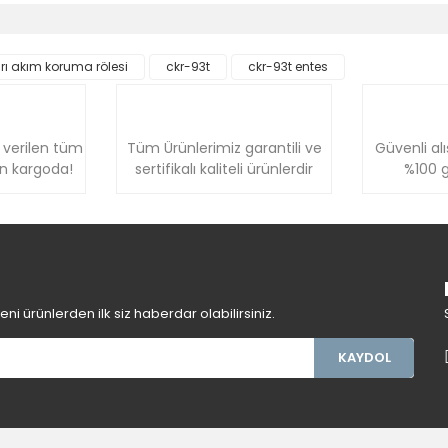
Bu ürüne ilk yorumu siz yapın!
rı akım koruma rölesi
ckr-93t
ckr-93t entes
Yorum Yaz
 verilen tüm
Tüm Ürünlerimiz garantili ve
Güvenli alı
ün kargoda!
sertifikalı kaliteli ürünlerdir
%100 g
Gönder
i ürünlerden ilk siz haberdar olabilirsiniz.
KAYDOL