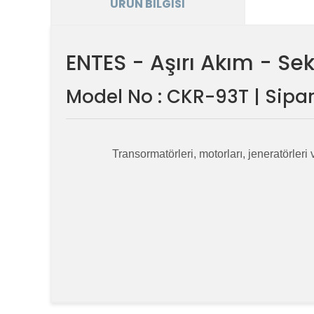
ÜRÜN BILGISI
ENTES - Aşırı Akım - S
Model No : CKR-93T | Sipar
Transormatörleri, motorları, jeneratörleri
Bu ürünün fiyat bilgisi, resim, ürün açıklamalarında v