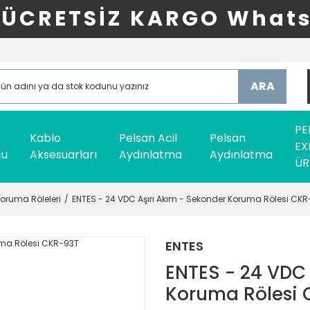
ÜCRETSİZ KARGO Whats
ARA
PE
Kablo
Pelsan Acil
Pelsan
EX
cu
Aksesuarları
Aydınlatma
Aydınlatma
ÜR
Koruma Röleleri
ENTES - 24 VDC Aşırı Akım - Sekonder Koruma Rölesi CK
ENTES
ENTES - 24 VDC 
Koruma Rölesi