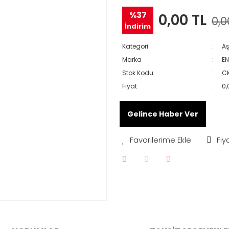
%37
0,00 TL
0,0
İndirim
Kategori
Aş
Marka
EN
Stok Kodu
C
Fiyat
0,
Gelince Haber Ver
Fiy