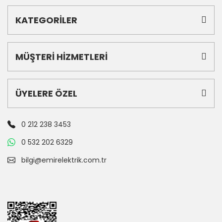
KATEGORİLER
MÜŞTERİ HİZMETLERİ
ÜYELERE ÖZEL
0 212 238 3453
0 532 202 6329
bilgi@emirelektrik.com.tr