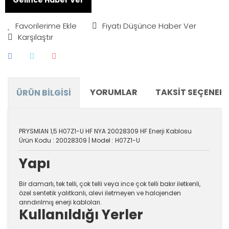
Fiyatı Düşünce Haber Ver
Karşılaştır
YORUMLAR
TAKSIT SEÇENEKL
ÜRÜN BILGISI
PRYSMIAN 1,5 H07Z1-U HF NYA 20028309 HF Enerji Kablosu
Ürün Kodu : 20028309 | Model : H07Z1-U
Yapı
Bir damarlı, tek telli, çok telli veya ince çok telli bakır iletkenli,
özel sentetik yalıtkanlı, alevi iletmeyen ve halojenden
arındırılmış enerji kabloları.
Kullanıldığı Yerler