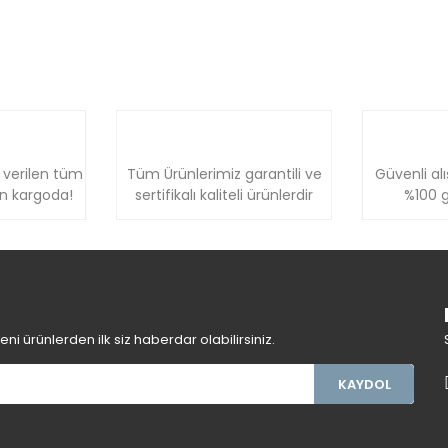
 verilen tüm
Tüm Ürünlerimiz garantili ve
Güvenli alı
ün kargoda!
sertifikalı kaliteli ürünlerdir
%100 g
i ürünlerden ilk siz haberdar olabilirsiniz.
KAYDOL