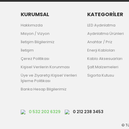
KURUMSAL
KATEGORİLER
Hakkımızda
LED Aydınlatma
Misyon / Vizyon
Aydınlatma Ürünleri
İletişim Bilgilerimiz
Anahtar / Priz
İletişim
Enerji Kabloları
Çerez Politikası
Kablo Aksesuarları
Kişisel Verilerin Korunması
Şalt Malzemeleri
Üye ve Ziyaretçi Kişisel Verileri
Sigorta Kutusu
İşleme Politikası
Banka Hesap Bilgilerimiz
0 532 202 6329
0 212 238 3453
© Tü