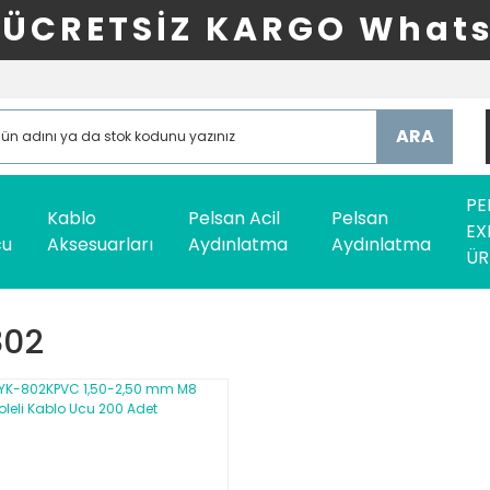
ÜCRETSİZ KARGO Whats
ARA
PE
Kablo
Pelsan Acil
Pelsan
EX
cu
Aksesuarları
Aydınlatma
Aydınlatma
ÜR
802