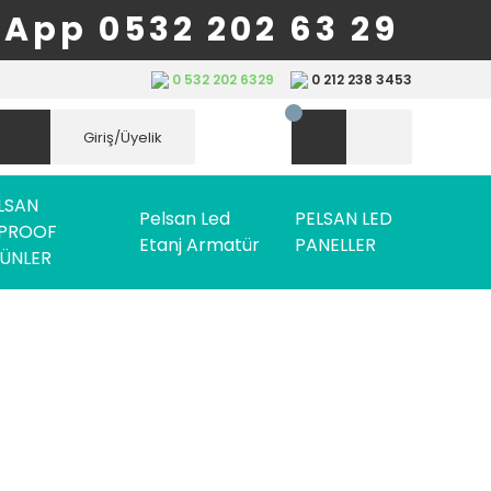
App 0532 202 63 29
0 532 202 6329
0 212 238 3453
Giriş/Üyelik
LSAN
Pelsan Led
PELSAN LED
PROOF
Etanj Armatür
PANELLER
ÜNLER