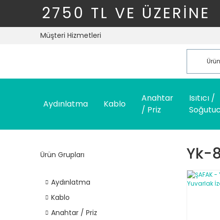
2750 TL VE ÜZERİNE
Müşteri Hizmetleri
Anahtar
Isıtıcı /
Aydınlatma
Kablo
/ Priz
Soğutu
Yk-
Ürün Grupları
Aydınlatma
Kablo
Anahtar / Priz