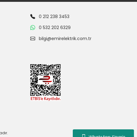
0 212 238 3453
0 532 202 6329
bilgi@emirelektrik.com.tr
adır.
WhatsApp Siparis