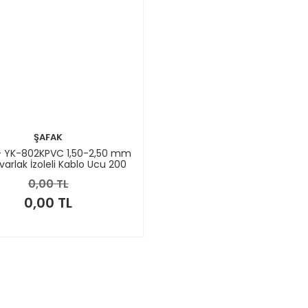
ŞAFAK
- YK-802KPVC 1,50-2,50 mm
arlak İzoleli Kablo Ucu 200
Adet
0,00 TL
0,00 TL