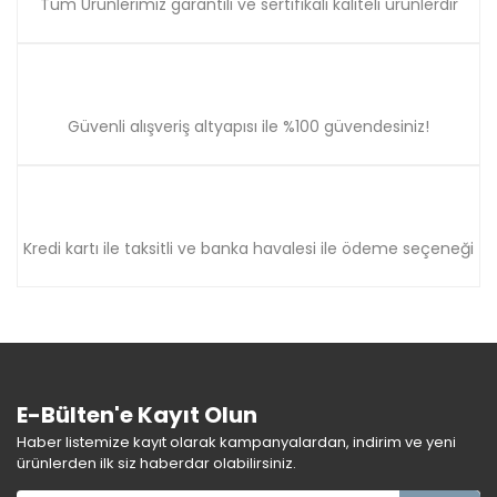
Tüm Ürünlerimiz garantili ve sertifikalı kaliteli ürünlerdir
Güvenli alışveriş altyapısı ile %100 güvendesiniz!
Kredi kartı ile taksitli ve banka havalesi ile ödeme seçeneği
E-Bülten'e Kayıt Olun
Haber listemize kayıt olarak kampanyalardan, indirim ve yeni
ürünlerden ilk siz haberdar olabilirsiniz.