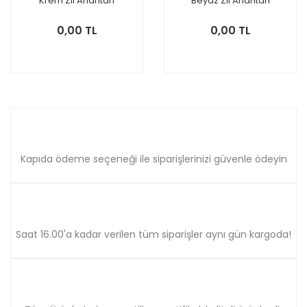
Krem Zil Anahtarı
Beyaz Zil Anahtarı
Mekanizma
Mekanizma
0,00 TL
0,00 TL
Kapıda ödeme seçeneği ile siparişlerinizi güvenle ödeyin
Saat 16.00'a kadar verilen tüm siparişler aynı gün kargoda!