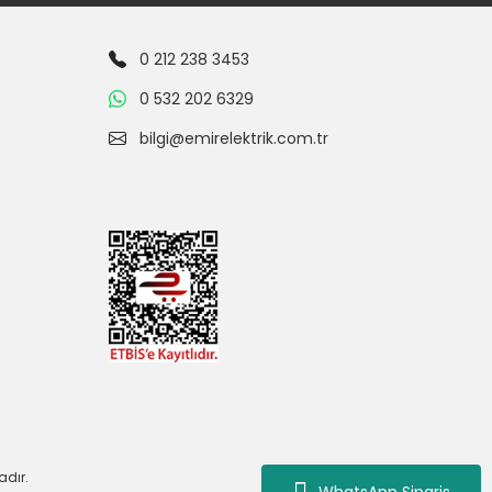
0 212 238 3453
0 532 202 6329
bilgi@emirelektrik.com.tr
adır.
WhatsApp Siparis