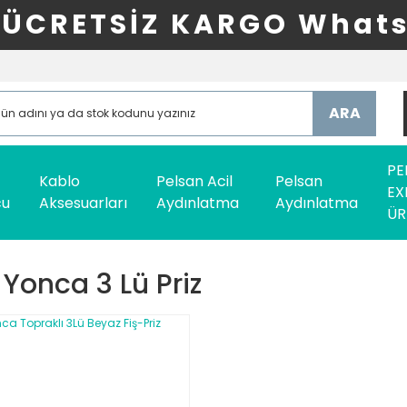
ÜCRETSİZ KARGO Whats
ARA
PE
Kablo
Pelsan Acil
Pelsan
EX
cu
Aksesuarları
Aydınlatma
Aydınlatma
ÜR
 Yonca 3 Lü Priz