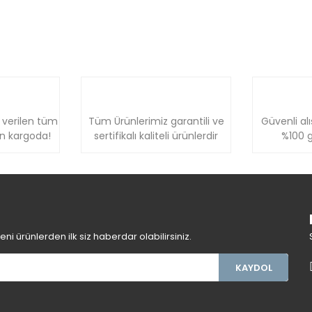
 verilen tüm
Tüm Ürünlerimiz garantili ve
Güvenli alı
ün kargoda!
sertifikalı kaliteli ürünlerdir
%100 g
i ürünlerden ilk siz haberdar olabilirsiniz.
KAYDOL