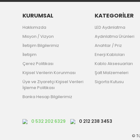
KURUMSAL
KATEGORİLER
Hakkımızda
LED Aydınlatma
Misyon / Vizyon
Aydınlatma Ürünleri
İletişim Bilgilerimiz
Anahtar / Priz
İletişim
Enerji Kabloları
Çerez Politikası
Kablo Aksesuarları
Kişisel Verilerin Korunması
Şalt Malzemeleri
Üye ve Ziyaretçi Kişisel Verileri
Sigorta Kutusu
İşleme Politikası
Banka Hesap Bilgilerimiz
0 532 202 6329
0 212 238 3453
© Tü