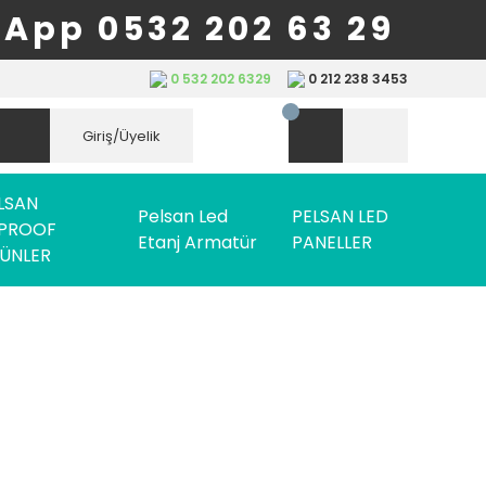
App 0532 202 63 29
0 532 202 6329
0 212 238 3453
Giriş/Üyelik
LSAN
Pelsan Led
PELSAN LED
PROOF
Etanj Armatür
PANELLER
ÜNLER