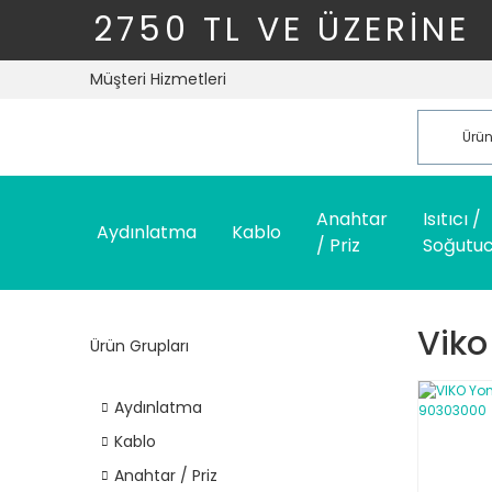
2750 TL VE ÜZERİNE
Müşteri Hizmetleri
Anahtar
Isıtıcı /
Aydınlatma
Kablo
/ Priz
Soğutu
Viko
Ürün Grupları
Aydınlatma
Kablo
Anahtar / Priz