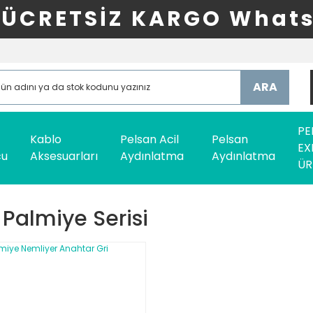
ÜCRETSİZ KARGO Whats
ARA
PE
Kablo
Pelsan Acil
Pelsan
EX
cu
Aksesuarları
Aydınlatma
Aydınlatma
ÜR
 Palmiye Serisi