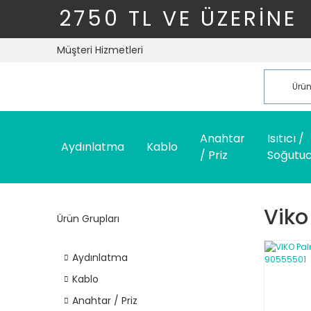
2750 TL VE ÜZERİNE
Müşteri Hizmetleri
Anahtar
Isıtıcı /
Aydınlatma
Kablo
/ Priz
Soğutu
Viko
Ürün Grupları
Aydınlatma
Kablo
Anahtar / Priz