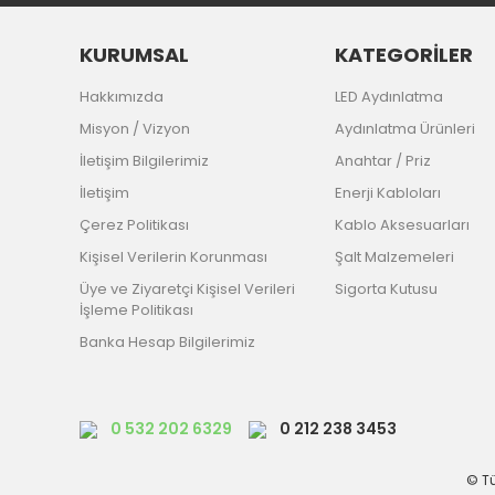
KURUMSAL
KATEGORİLER
Hakkımızda
LED Aydınlatma
Misyon / Vizyon
Aydınlatma Ürünleri
İletişim Bilgilerimiz
Anahtar / Priz
İletişim
Enerji Kabloları
Çerez Politikası
Kablo Aksesuarları
Kişisel Verilerin Korunması
Şalt Malzemeleri
Üye ve Ziyaretçi Kişisel Verileri
Sigorta Kutusu
İşleme Politikası
Banka Hesap Bilgilerimiz
0 532 202 6329
0 212 238 3453
© Tü