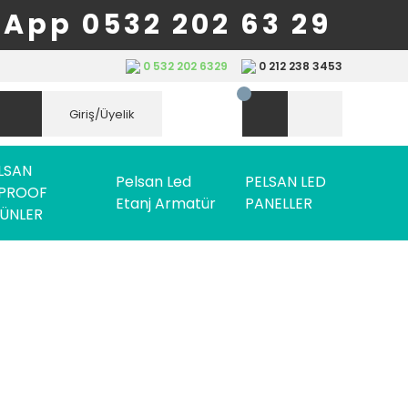
App 0532 202 63 29
0 532 202 6329
0 212 238 3453
Giriş/Üyelik
LSAN
Pelsan Led
PELSAN LED
PROOF
Etanj Armatür
PANELLER
ÜNLER