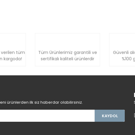
 verilen tüm
Tüm Ürünlerimiz garantili ve
Güvenli alı
ün kargoda!
sertifikalı kaliteli ürünlerdir
%100 g
i ürünlerden ilk siz haberdar olabilirsiniz.
KAYDOL