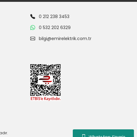
0 212 238 3453
0 532 202 6329
bilgi@emirelektrik.com.tr
adır.
WhatsApp Siparis