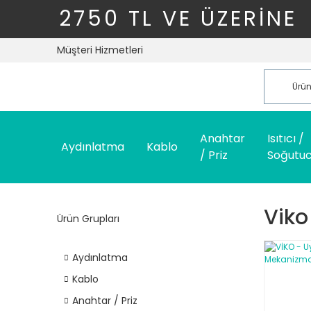
2750 TL VE ÜZERİNE
Müşteri Hizmetleri
Anahtar
Isıtıcı /
Aydınlatma
Kablo
/ Priz
Soğutu
Viko
Ürün Grupları
Aydınlatma
Kablo
Anahtar / Priz