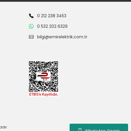
0 212 238 3453
0 532 202 6329
bilgi@emirelektrik.com.tr
adır.
WhatsApp Siparis