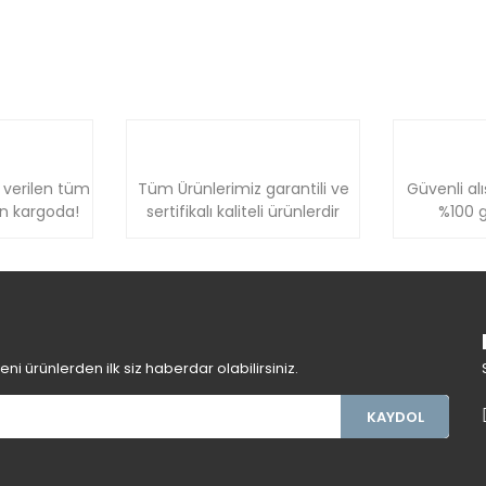
 verilen tüm
Tüm Ürünlerimiz garantili ve
Güvenli alı
ün kargoda!
sertifikalı kaliteli ürünlerdir
%100 g
i ürünlerden ilk siz haberdar olabilirsiniz.
KAYDOL