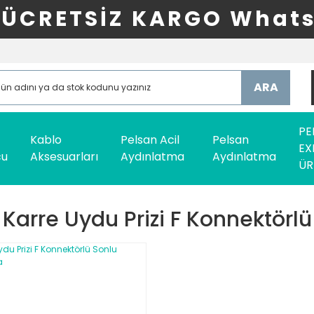
ÜCRETSİZ KARGO Whats
ARA
PE
Kablo
Pelsan Acil
Pelsan
EX
cu
Aksesuarları
Aydınlatma
Aydınlatma
ÜR
 Karre Uydu Prizi F Konnektörlü