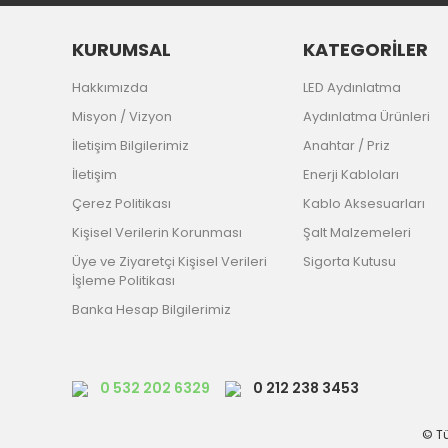
KURUMSAL
KATEGORİLER
Hakkımızda
LED Aydınlatma
Misyon / Vizyon
Aydınlatma Ürünleri
İletişim Bilgilerimiz
Anahtar / Priz
İletişim
Enerji Kabloları
Çerez Politikası
Kablo Aksesuarları
Kişisel Verilerin Korunması
Şalt Malzemeleri
Üye ve Ziyaretçi Kişisel Verileri
Sigorta Kutusu
İşleme Politikası
Banka Hesap Bilgilerimiz
0 532 202 6329
0 212 238 3453
© Tü