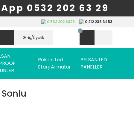
App 0532 202 63 29
0 532 202 6329
0 212 238 3453
Giriş/Üyelik
LSAN
Pelsan Led
PELSAN LED
PROOF
Etanj Armatür
PANELLER
ÜNLER
 Sonlu