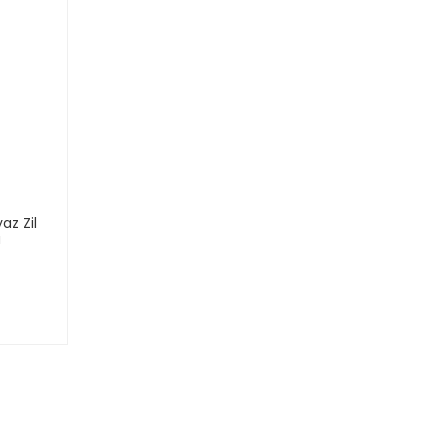
az Zil
a