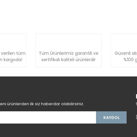
 verilen tüm
Tüm Ürünlerimiz garantili ve
Güvenli alı
ün kargoda!
sertifikalı kaliteli ürünlerdir
%100 g
i ürünlerden ilk siz haberdar olabilirsiniz.
KAYDOL