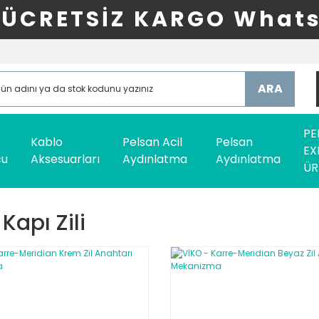
ÜCRETSİZ KARGO Whats
ARA
PE
Kablo
Pelsan Acil
Pelsan
EX
cu
Aksesuarları
Aydınlatma
Aydınlatma
ÜR
Kapı Zili