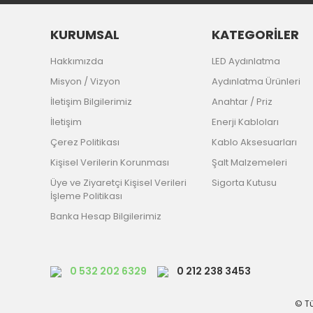
KURUMSAL
KATEGORİLER
Hakkımızda
LED Aydınlatma
Misyon / Vizyon
Aydınlatma Ürünleri
İletişim Bilgilerimiz
Anahtar / Priz
İletişim
Enerji Kabloları
Çerez Politikası
Kablo Aksesuarları
Kişisel Verilerin Korunması
Şalt Malzemeleri
Üye ve Ziyaretçi Kişisel Verileri
Sigorta Kutusu
İşleme Politikası
Banka Hesap Bilgilerimiz
0 532 202 6329
0 212 238 3453
© Tü