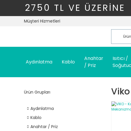
2750 TL VE ÜZERİNE
Müşteri Hizmetleri
Anahtar
Isıtıcı /
Aydınlatma
Kablo
/ Priz
Soğutu
Viko 
Ürün Grupları
Aydınlatma
Kablo
Anahtar / Priz