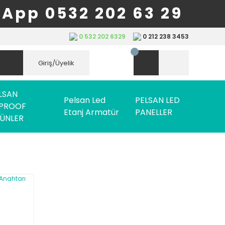
App 0532 202 63 29
0 532 202 6329
0 212 238 3453
Giriş/Üyelik
LSAN
Pelsan Led
PELSAN LED
PROOF
Etanj Armatür
PANELLER
ÜNLER