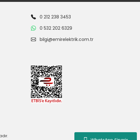
0 212 238 3453
0 532 202 6329
bilgi@emirelektrik.com.tr
adır.
WhatsApp Siparis