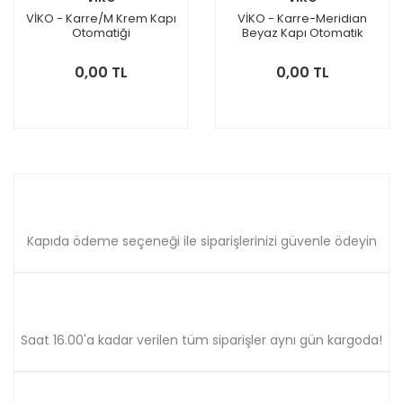
VİKO - Karre/M Krem Kapı
VİKO - Karre-Meridian
Otomatiği
Beyaz Kapı Otomatik
Mekanizma+Düğm/Kapak
Mekanizma
0,00 TL
0,00 TL
Kapıda ödeme seçeneği ile siparişlerinizi güvenle ödeyin
Saat 16.00'a kadar verilen tüm siparişler aynı gün kargoda!