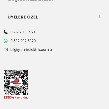
ÜYELERE ÖZEL
0 212 238 3453
0 532 202 6329
bilgi@emirelektrik.com.tr