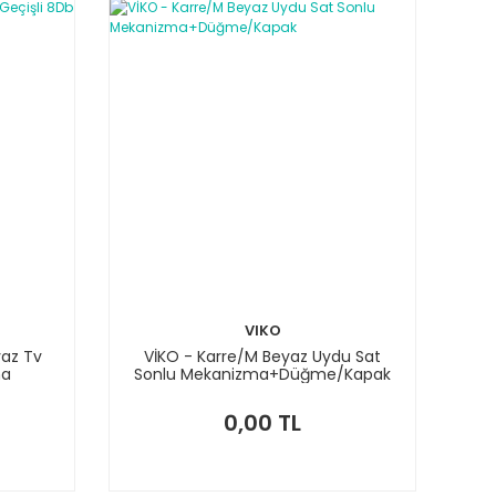
VIKO
yaz Tv
VİKO - Karre/M Beyaz Uydu Sat
ma
Sonlu Mekanizma+Düğme/Kapak
0,00 TL