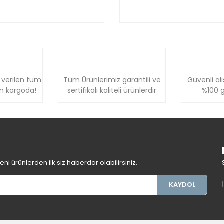
 verilen tüm
Tüm Ürünlerimiz garantili ve
Güvenli alı
ün kargoda!
sertifikalı kaliteli ürünlerdir
%100 g
i ürünlerden ilk siz haberdar olabilirsiniz.
KAYDOL