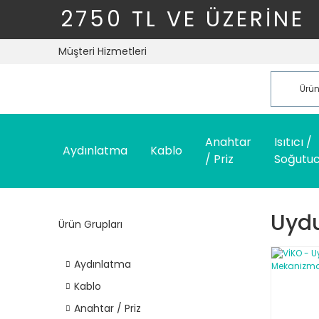
2750 TL VE ÜZERİNE
Müşteri Hizmetleri
Anahtar
Isıtıcı /
Aydınlatma
Kablo
/ Priz
Soğutu
Uydu
Ürün Grupları
Aydınlatma
Kablo
Anahtar / Priz