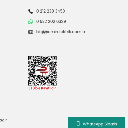
0 212 238 3453
0 532 202 6329
bilgi@emirelektrik.com.tr
adır.
WhatsApp Siparis