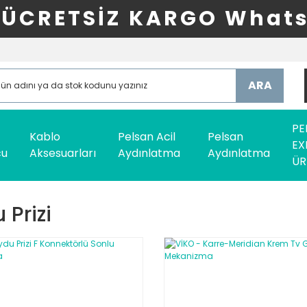
ÜCRETSİZ KARGO Whats
ARA
PE
Kablo
Pelsan Acil
Pelsan
EX
cu
Aksesuarları
Aydınlatma
Aydınlatma
ÜR
 Prizi