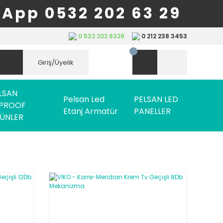
App 0532 202 63 29
0 532 202 6329
0 212 238 3453
Giriş/Üyelik
LSAN
Pelsan Led
PELSAN LED
PROOF
Etanj Armatür
PANELLER
ÜNLER