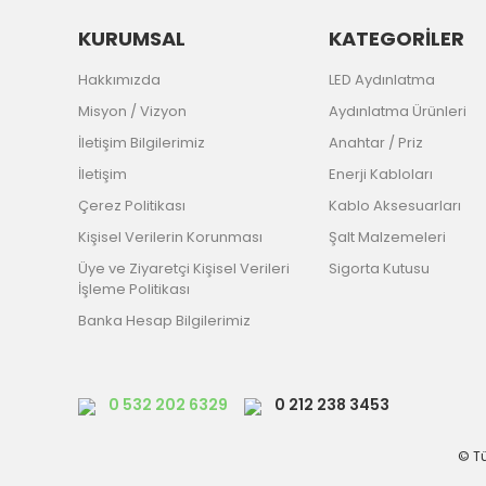
KURUMSAL
KATEGORİLER
Hakkımızda
LED Aydınlatma
Misyon / Vizyon
Aydınlatma Ürünleri
İletişim Bilgilerimiz
Anahtar / Priz
İletişim
Enerji Kabloları
Çerez Politikası
Kablo Aksesuarları
Kişisel Verilerin Korunması
Şalt Malzemeleri
Üye ve Ziyaretçi Kişisel Verileri
Sigorta Kutusu
İşleme Politikası
Banka Hesap Bilgilerimiz
0 532 202 6329
0 212 238 3453
© Tü