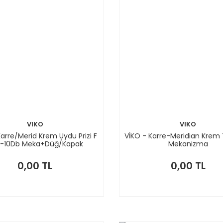
VIKO
VIKO
Karre/Merid Krem Uydu Prizi F
VİKO - Karre-Meridian Krem 
-10Db Meka+Düğ/Kapak
Mekanizma
0,00 TL
0,00 TL