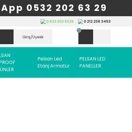
App 0532 202 63 29
0 532 202 6329
0 212 238 3453
Giriş/Üyelik
LSAN
Pelsan Led
PELSAN LED
PROOF
Etanj Armatür
PANELLER
ÜNLER