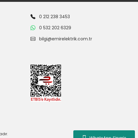
0 212 238 3453
0 532 202 6329
bilgi@emirelektrik.com.tr
adır.
WhatsApp Siparis