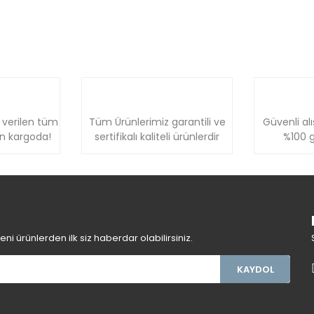
 verilen tüm
Tüm Ürünlerimiz garantili ve
Güvenli alı
ün kargoda!
sertifikalı kaliteli ürünlerdir
%100 g
i ürünlerden ilk siz haberdar olabilirsiniz.
KAYDOL