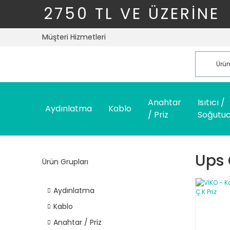
2750 TL VE ÜZERİNE
Müşteri Hizmetleri
Anahtar
Isıtıcı /
Aydınlatma
Kablo
/ Priz
Soğutu
Ups 
Ürün Grupları
Aydınlatma
Kablo
Anahtar / Priz