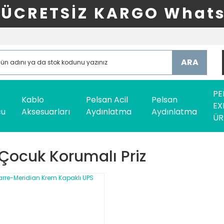
ÜCRETSİZ KARGO Whats
ARA
PE
Kablo
Pelsan Acil
Pelsan
EX
cu
Aksesuarları
Aydınlatma
Aydınlatma
ÜR
Çocuk Korumalı Priz