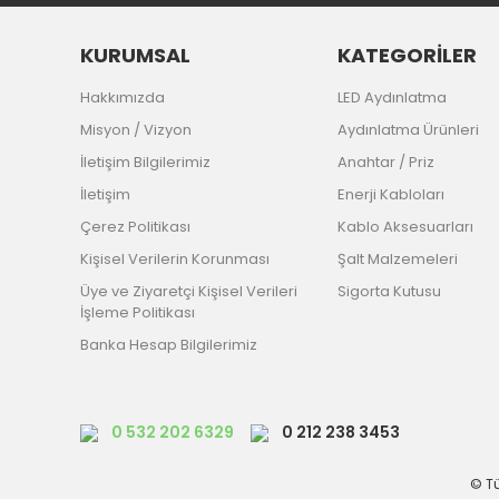
KURUMSAL
KATEGORİLER
Hakkımızda
LED Aydınlatma
Misyon / Vizyon
Aydınlatma Ürünleri
İletişim Bilgilerimiz
Anahtar / Priz
İletişim
Enerji Kabloları
Çerez Politikası
Kablo Aksesuarları
Kişisel Verilerin Korunması
Şalt Malzemeleri
Üye ve Ziyaretçi Kişisel Verileri
Sigorta Kutusu
İşleme Politikası
Banka Hesap Bilgilerimiz
0 532 202 6329
0 212 238 3453
© Tü