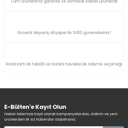
Tüm Ürünlerimiz garantili ve sertifikalı kaliteli ürünlerdir
Güvenli alışveriş altyapısı ile %100 güvendesiniz!
Kredi kartı ile taksitli ve banka havalesi ile ödeme seçeneği
E-Bülten'e Kayıt Olun
Haber listemize kayıt olarak kampanyalardan, indirim ve yeni
ürünlerden ilk siz haberdar olabilirsiniz.