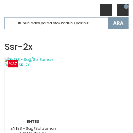
ARA
Ssr-2x
%37
ENTES
ENTES - Sağ/Sol Zaman