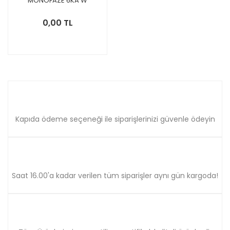
MONOFAZE 6KA W
OTOMAT 5SL6132-6YA
0,00 TL
Kapıda ödeme seçeneği ile siparişlerinizi güvenle ödeyin
Saat 16.00'a kadar verilen tüm siparişler aynı gün kargoda!