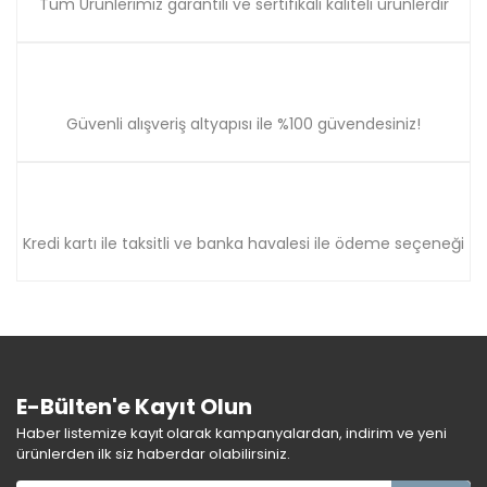
Tüm Ürünlerimiz garantili ve sertifikalı kaliteli ürünlerdir
Güvenli alışveriş altyapısı ile %100 güvendesiniz!
Kredi kartı ile taksitli ve banka havalesi ile ödeme seçeneği
E-Bülten'e Kayıt Olun
Haber listemize kayıt olarak kampanyalardan, indirim ve yeni
ürünlerden ilk siz haberdar olabilirsiniz.