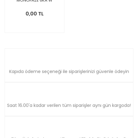
MONOFAZE 6KA W
OTOMAT 5SL6125-7YA
0,00 TL
Kapıda ödeme seçeneği ile siparişlerinizi güvenle ödeyin
Saat 16.00'a kadar verilen tüm siparişler aynı gün kargoda!