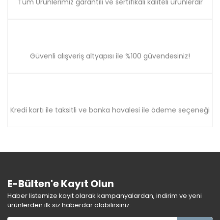
Tüm Ürünlerimiz garantili ve sertifikalı kaliteli ürünlerdir
Güvenli alışveriş altyapısı ile %100 güvendesiniz!
Kredi kartı ile taksitli ve banka havalesi ile ödeme seçeneği
E-Bülten'e Kayıt Olun
Haber listemize kayıt olarak kampanyalardan, indirim ve yeni
ürünlerden ilk siz haberdar olabilirsiniz.