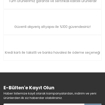
Tüm Ürünlerimiz garantili ve sertifikalı kaliteli ürünlerdir
Güvenli alışveriş altyapısı ile %100 güvendesiniz!
Kredi kartı ile taksitli ve banka havalesi ile ödeme seçeneği
E-Bülten'e Kayıt Olun
Haber listemize kayıt olarak kampanyalardan, indirim ve yeni
ürünlerden ilk siz haberdar olabilirsiniz.