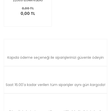
2250S İzoleli Kablo
Yüksüğü 50 Adet
0,00 TL
0,00 TL
Kapıda ödeme seçeneği ile siparişlerinizi güvenle ödeyin
Saat 16.00'a kadar verilen tüm siparişler aynı gün kargoda!