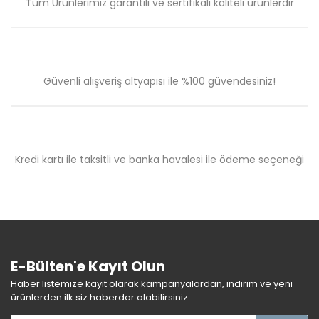
Tüm Ürünlerimiz garantili ve sertifikalı kaliteli ürünlerdir
Güvenli alışveriş altyapısı ile %100 güvendesiniz!
Kredi kartı ile taksitli ve banka havalesi ile ödeme seçeneği
E-Bülten'e Kayıt Olun
Haber listemize kayıt olarak kampanyalardan, indirim ve yeni
ürünlerden ilk siz haberdar olabilirsiniz.