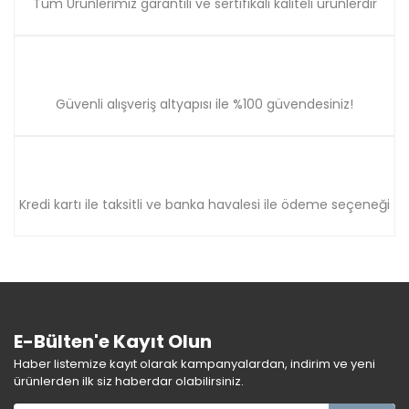
Tüm Ürünlerimiz garantili ve sertifikalı kaliteli ürünlerdir
Güvenli alışveriş altyapısı ile %100 güvendesiniz!
Kredi kartı ile taksitli ve banka havalesi ile ödeme seçeneği
E-Bülten'e Kayıt Olun
Haber listemize kayıt olarak kampanyalardan, indirim ve yeni
ürünlerden ilk siz haberdar olabilirsiniz.