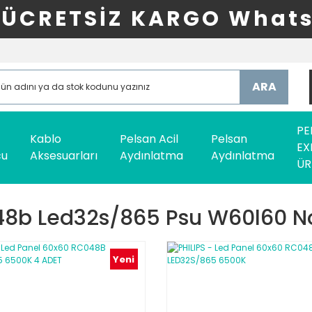
ÜCRETSİZ KARGO Whats
ARA
PE
Kablo
Pelsan Acil
Pelsan
EX
cu
Aksesuarları
Aydınlatma
Aydınlatma
ÜR
48b Led32s/865 Psu W60l60 
Yeni