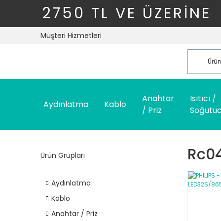
2750 TL VE ÜZERİNE
Müşteri Hizmetleri
Anahtar
Isıtıcı /
Aydınlatma
Kablo
/ Priz
Soğutu
Rc0
Ürün Grupları
Aydınlatma
Kablo
Anahtar / Priz