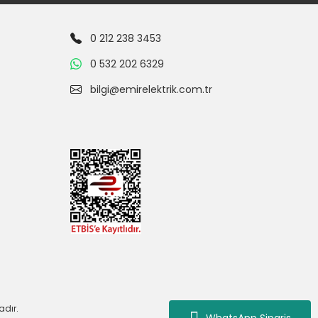
0 212 238 3453
0 532 202 6329
bilgi@emirelektrik.com.tr
adır.
WhatsApp Siparis