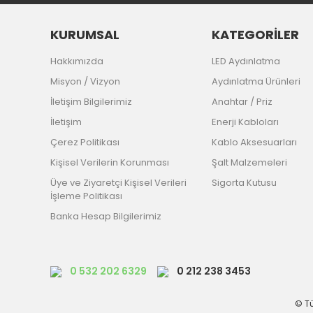
KURUMSAL
KATEGORİLER
Hakkımızda
LED Aydınlatma
Misyon / Vizyon
Aydınlatma Ürünleri
İletişim Bilgilerimiz
Anahtar / Priz
İletişim
Enerji Kabloları
Çerez Politikası
Kablo Aksesuarları
Kişisel Verilerin Korunması
Şalt Malzemeleri
Üye ve Ziyaretçi Kişisel Verileri
Sigorta Kutusu
İşleme Politikası
Banka Hesap Bilgilerimiz
0 532 202 6329
0 212 238 3453
© Tü