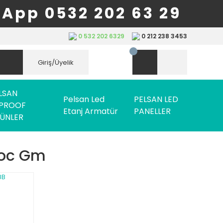
App 0532 202 63 29
0 532 202 6329
0 212 238 3453
Giriş/Üyelik
LSAN
Pelsan Led
PELSAN LED
PROOF
Etanj Armatür
PANELLER
ÜNLER
Noc Gm