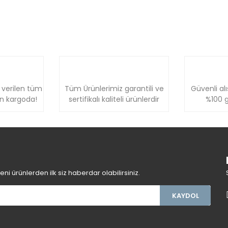
 verilen tüm
Tüm Ürünlerimiz garantili ve
Güvenli alı
ün kargoda!
sertifikalı kaliteli ürünlerdir
%100 g
i ürünlerden ilk siz haberdar olabilirsiniz.
KAYDOL