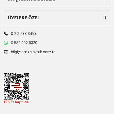
ÜYELERE ÖZEL
0 212 238 3453
0 532 202 6329
bilgi@emirelektrik.com.tr