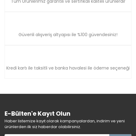
Tüm Ürünlerimiz garantili ve sertifikalı kaliteli ürünlerdir
Güvenli alışveriş altyapısı ile %100 güvendesiniz!
Kredi kartı ile taksitli ve banka havalesi ile ödeme seçeneği
E-Bülten'e Kayıt Olun
Haber listemize kayıt olarak kampanyalardan, indirim ve yeni
ürünlerden ilk siz haberdar olabilirsiniz.