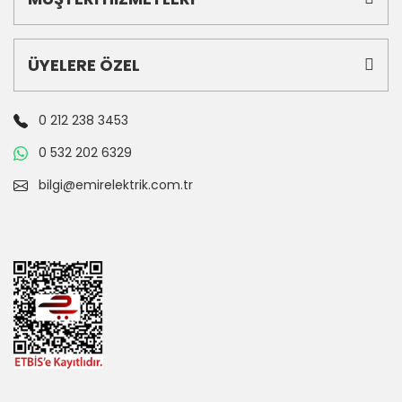
ÜYELERE ÖZEL
0 212 238 3453
0 532 202 6329
bilgi@emirelektrik.com.tr