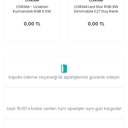
OSRAM
OSRAM
OSRAM - Uzaktan
OSRAM Led Star RGB 9W
Kumandalı RGB 5.5W
Dimmable E27 Duy Renk
Dimmable E14 Duy Renk
Değiştiren Uzaktan
Değiştiren Uzaktan
Kumandalı Led Ampul
0,00 TL
0,00 TL
Kumandalı Led Ampul
Kapıda ödeme seçeneği ile siparişlerinizi güvenle ödeyin
Saat 16.00'a kadar verilen tüm siparişler aynı gün kargoda!