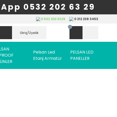
App 0532 202 63 29
0 532 202 6329
0 212 238 3453
Giriş/Üyelik
LSAN
Pelsan Led
PELSAN LED
PROOF
Etanj Armatür
PANELLER
ÜNLER