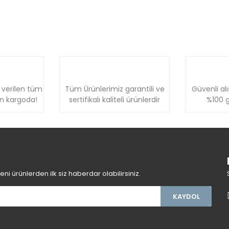
 verilen tüm
Tüm Ürünlerimiz garantili ve
Güvenli alı
ün kargoda!
sertifikalı kaliteli ürünlerdir
%100 g
i ürünlerden ilk siz haberdar olabilirsiniz.
KAYDOL