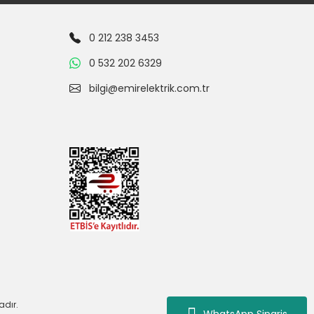
0 212 238 3453
0 532 202 6329
bilgi@emirelektrik.com.tr
adır.
WhatsApp Siparis