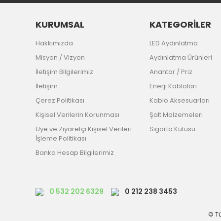
KURUMSAL
KATEGORİLER
Hakkımızda
LED Aydınlatma
Misyon / Vizyon
Aydınlatma Ürünleri
İletişim Bilgilerimiz
Anahtar / Priz
İletişim
Enerji Kabloları
Çerez Politikası
Kablo Aksesuarları
Kişisel Verilerin Korunması
Şalt Malzemeleri
Üye ve Ziyaretçi Kişisel Verileri
Sigorta Kutusu
İşleme Politikası
Banka Hesap Bilgilerimiz
0 532 202 6329
0 212 238 3453
© Tü