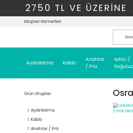
2750 TL VE ÜZERİNE
Müşteri Hizmetleri
Anahtar
Isıtıcı /
Aydınlatma
Kablo
/ Priz
Soğutu
Osr
Ürün Grupları
Aydınlatma
Kablo
Anahtar / Priz