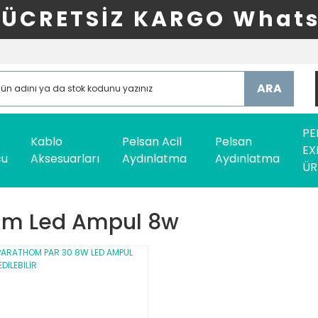
ÜCRETSİZ KARGO Whats
ARA
PE
Kablo
Pelsan Acil
Pelsan
EX
cu
Aksesuarları
Aydınlatma
Aydınlatma
ÜR
am Led Ampul 8w