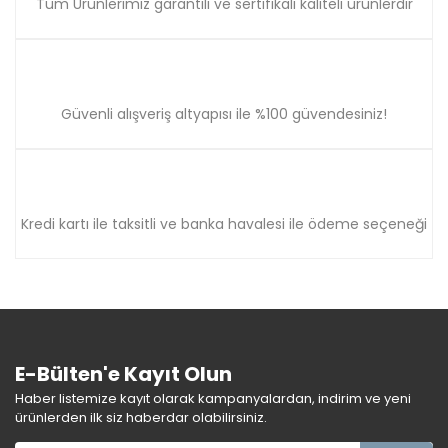
Tüm Ürünlerimiz garantili ve sertifikalı kaliteli ürünlerdir
Güvenli alışveriş altyapısı ile %100 güvendesiniz!
Kredi kartı ile taksitli ve banka havalesi ile ödeme seçeneği
E-Bülten'e Kayıt Olun
Haber listemize kayıt olarak kampanyalardan, indirim ve yeni
ürünlerden ilk siz haberdar olabilirsiniz.