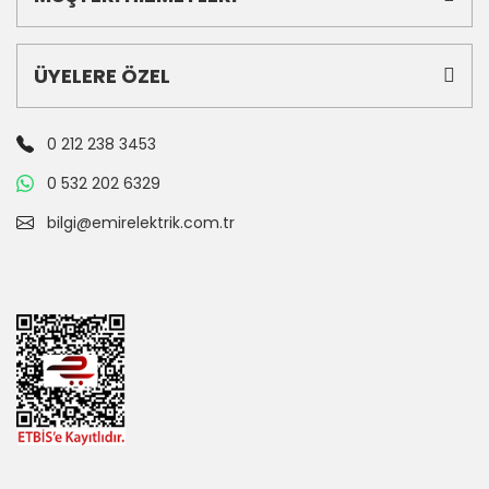
ÜYELERE ÖZEL
0 212 238 3453
0 532 202 6329
bilgi@emirelektrik.com.tr