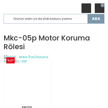
ARA
Mkc-05p Motor Koruma
Rölesi
%37
ENTES