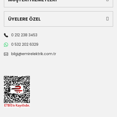
ÜYELERE ÖZEL
0 212 238 3453
0 532 202 6329
bilgi@emirelektrik.com.tr