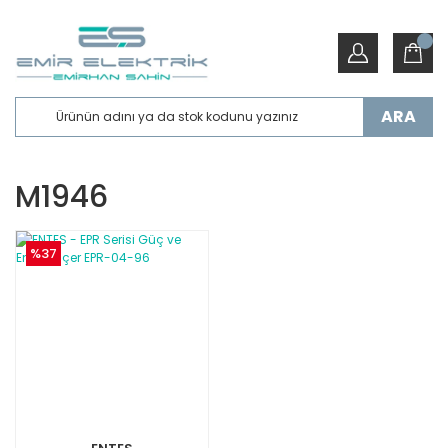
ARA
M1946
%37