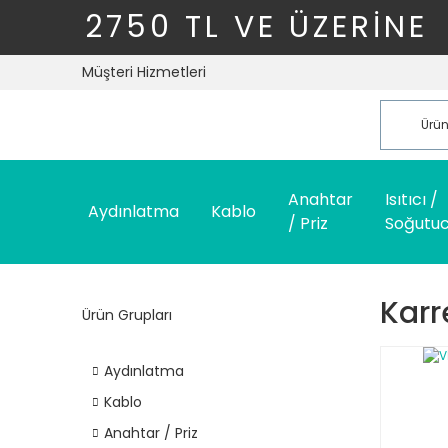
2750 TL VE ÜZERİNE
Müşteri Hizmetleri
Anahtar
Isıtıcı /
Aydınlatma
Kablo
/ Priz
Soğutu
Karr
Ürün Grupları
Aydınlatma
Kablo
Anahtar / Priz