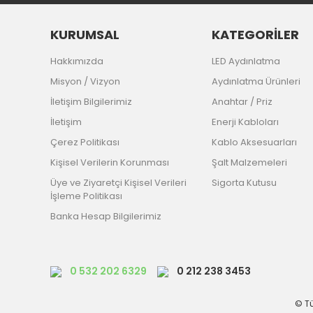
KURUMSAL
KATEGORİLER
Hakkımızda
LED Aydınlatma
Misyon / Vizyon
Aydınlatma Ürünleri
İletişim Bilgilerimiz
Anahtar / Priz
İletişim
Enerji Kabloları
Çerez Politikası
Kablo Aksesuarları
Kişisel Verilerin Korunması
Şalt Malzemeleri
Üye ve Ziyaretçi Kişisel Verileri
Sigorta Kutusu
İşleme Politikası
Banka Hesap Bilgilerimiz
0 532 202 6329
0 212 238 3453
© Tü