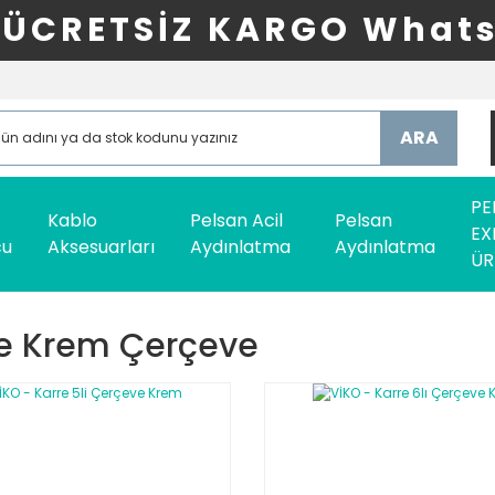
ÜCRETSİZ KARGO Whats
ARA
PE
Kablo
Pelsan Acil
Pelsan
EX
cu
Aksesuarları
Aydınlatma
Aydınlatma
ÜR
e Krem Çerçeve