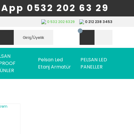
App 0532 202 63 29
0 532 202 6329
0 212 238 3453
Giriş/Üyelik
LSAN
Pelsan Led
PELSAN LED
PROOF
Etanj Armatür
PANELLER
ÜNLER