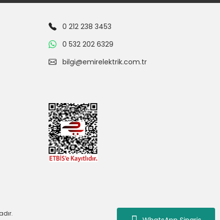
0 212 238 3453
0 532 202 6329
bilgi@emirelektrik.com.tr
adır.
WhatsApp Siparis