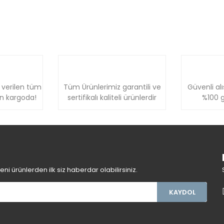
 verilen tüm
Tüm Ürünlerimiz garantili ve
Güvenli alı
ün kargoda!
sertifikalı kaliteli ürünlerdir
%100 g
i ürünlerden ilk siz haberdar olabilirsiniz.
KAYDOL