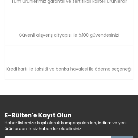
Tüm Ürünlerimiz garantili ve sertifikalı kaliteli ürünlerdir
Güvenli alışveriş altyapısı ile %100 güvendesiniz!
Kredi kartı ile taksitli ve banka havalesi ile ödeme seçeneği
E-Bülten'e Kayıt Olun
Haber listemize kayıt olarak kampanyalardan, indirim ve yeni
ürünlerden ilk siz haberdar olabilirsiniz.