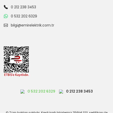
0 212 238 3453
0 532 202 6329
bilgi@emirelektrik.com.tr
0 532 202 6329
0 212 238 3453
© Tüm hakları saklıdır. Kredi kartı bilgileriniz 256bit SSL sertifikası ile