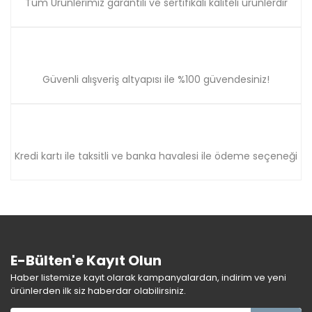
Tüm Ürünlerimiz garantili ve sertifikalı kaliteli ürünlerdir
Güvenli alışveriş altyapısı ile %100 güvendesiniz!
Kredi kartı ile taksitli ve banka havalesi ile ödeme seçeneği
E-Bülten'e Kayıt Olun
Haber listemize kayıt olarak kampanyalardan, indirim ve yeni
ürünlerden ilk siz haberdar olabilirsiniz.