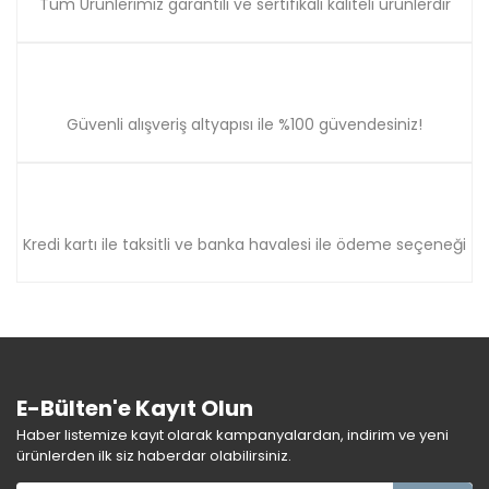
Tüm Ürünlerimiz garantili ve sertifikalı kaliteli ürünlerdir
Güvenli alışveriş altyapısı ile %100 güvendesiniz!
Kredi kartı ile taksitli ve banka havalesi ile ödeme seçeneği
E-Bülten'e Kayıt Olun
Haber listemize kayıt olarak kampanyalardan, indirim ve yeni
ürünlerden ilk siz haberdar olabilirsiniz.