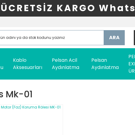
ÜCRETSİZ KARGO Whats
ARA
PE
Kablo
Pelsan Acil
Pelsan
EX
cu
Aksesuarları
Aydınlatma
Aydınlatma
ÜR
s Mk-01