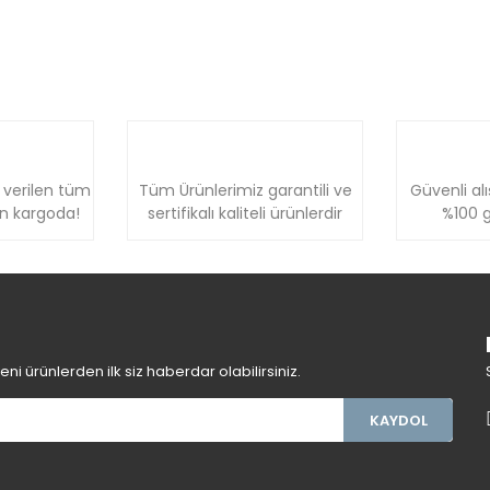
 verilen tüm
Tüm Ürünlerimiz garantili ve
Güvenli alı
ün kargoda!
sertifikalı kaliteli ürünlerdir
%100 g
i ürünlerden ilk siz haberdar olabilirsiniz.
KAYDOL