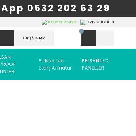
App 0532 202 63 29
0 532 202 6329
0 212 238 3453
Giriş/Üyelik
LSAN
Pelsan Led
PELSAN LED
PROOF
Etanj Armatür
PANELLER
ÜNLER