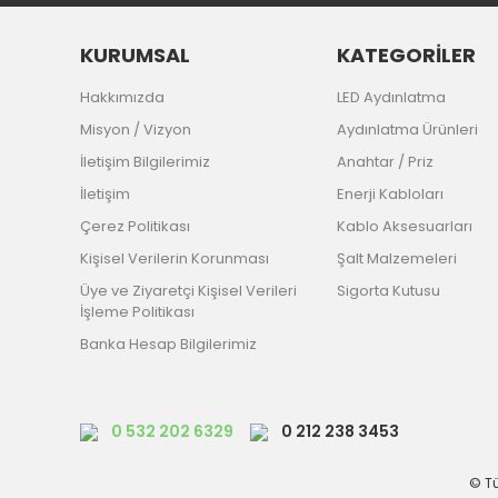
KURUMSAL
KATEGORİLER
Hakkımızda
LED Aydınlatma
Misyon / Vizyon
Aydınlatma Ürünleri
İletişim Bilgilerimiz
Anahtar / Priz
İletişim
Enerji Kabloları
Çerez Politikası
Kablo Aksesuarları
Kişisel Verilerin Korunması
Şalt Malzemeleri
Üye ve Ziyaretçi Kişisel Verileri
Sigorta Kutusu
İşleme Politikası
Banka Hesap Bilgilerimiz
0 532 202 6329
0 212 238 3453
© Tü