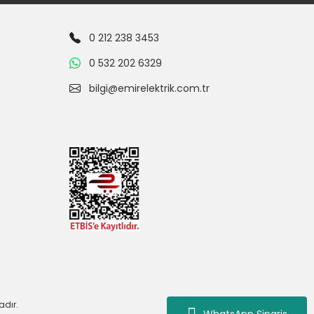
0 212 238 3453
0 532 202 6329
bilgi@emirelektrik.com.tr
adır.
WhatsApp Siparis