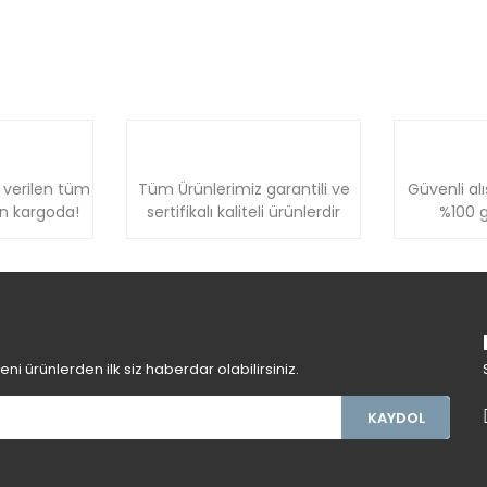
 verilen tüm
Tüm Ürünlerimiz garantili ve
Güvenli alı
ün kargoda!
sertifikalı kaliteli ürünlerdir
%100 g
i ürünlerden ilk siz haberdar olabilirsiniz.
KAYDOL