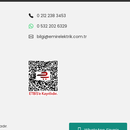
0 212 238 3453
0 532 202 6329
bilgi@emirelektrik.com.tr
adır.
WhatsApp Siparis