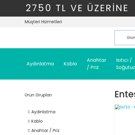
2750 TL VE ÜZERİNE
Müşteri Hizmetleri
Anahtar
Isıtıcı /
Aydınlatma
Kablo
/ Priz
Soğutu
Ente
Ürün Grupları
Aydınlatma
Kablo
Anahtar / Priz