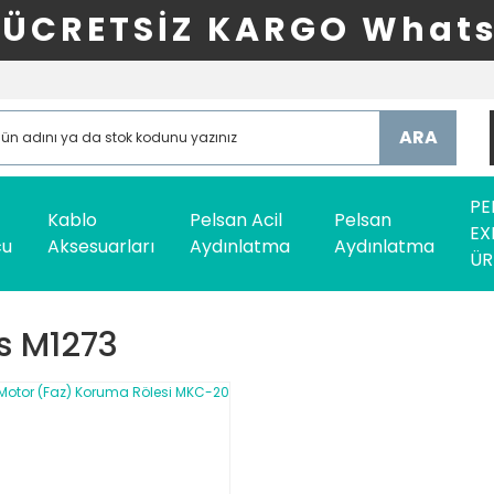
ÜCRETSİZ KARGO Whats
ARA
PE
Kablo
Pelsan Acil
Pelsan
EX
cu
Aksesuarları
Aydınlatma
Aydınlatma
ÜR
s M1273