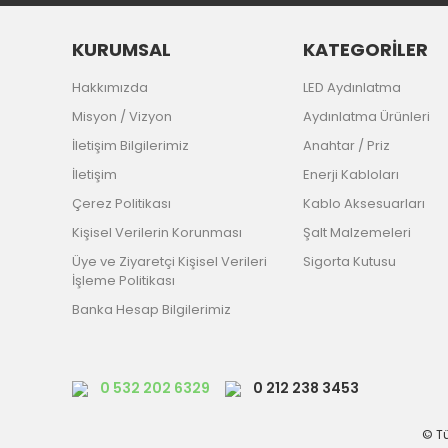
KURUMSAL
KATEGORİLER
Hakkımızda
LED Aydınlatma
Misyon / Vizyon
Aydınlatma Ürünleri
İletişim Bilgilerimiz
Anahtar / Priz
İletişim
Enerji Kabloları
Çerez Politikası
Kablo Aksesuarları
Kişisel Verilerin Korunması
Şalt Malzemeleri
Üye ve Ziyaretçi Kişisel Verileri
Sigorta Kutusu
İşleme Politikası
Banka Hesap Bilgilerimiz
0 532 202 6329
0 212 238 3453
© Tü