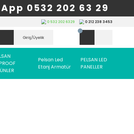
App 0532 202 63 29
0 532 202 6329
0 212 238 3453
Giriş/Üyelik
LSAN
Pelsan Led
PELSAN LED
PROOF
Etanj Armatür
PANELLER
ÜNLER