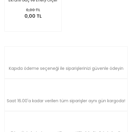
Ekranlı Güç ve Enerji Ölçer
ES-80LS
0,00 TL
0,00 TL
Kapıda ödeme seçeneği ile siparişlerinizi güvenle ödeyin
Saat 16.00'a kadar verilen tüm siparişler aynı gün kargoda!