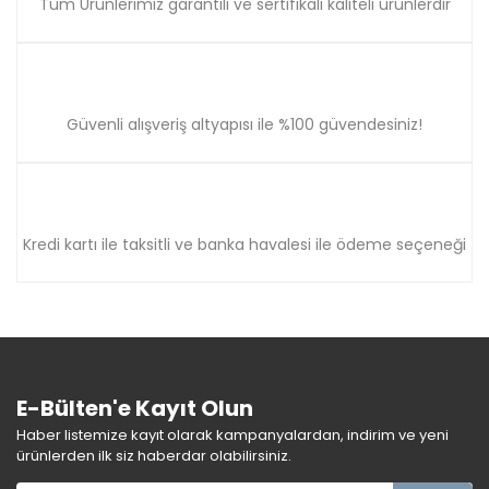
Tüm Ürünlerimiz garantili ve sertifikalı kaliteli ürünlerdir
Güvenli alışveriş altyapısı ile %100 güvendesiniz!
Kredi kartı ile taksitli ve banka havalesi ile ödeme seçeneği
E-Bülten'e Kayıt Olun
Haber listemize kayıt olarak kampanyalardan, indirim ve yeni
ürünlerden ilk siz haberdar olabilirsiniz.